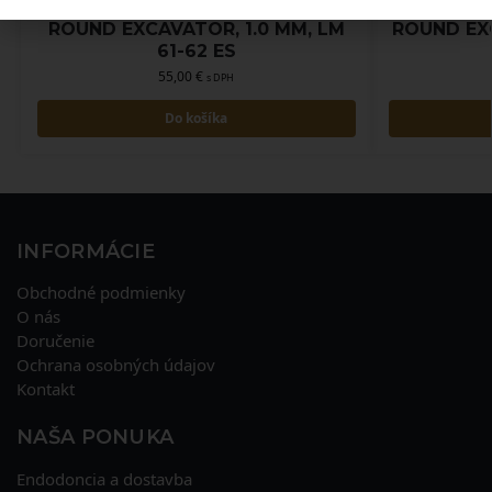
ROUND EXCAVATOR, 1.0 MM, LM
ROUND EX
61-62 ES
55,00
€
s DPH
Do košíka
INFORMÁCIE
Obchodné podmienky
O nás
Doručenie
Ochrana osobných údajov
Kontakt
NAŠA PONUKA
Endodoncia a dostavba