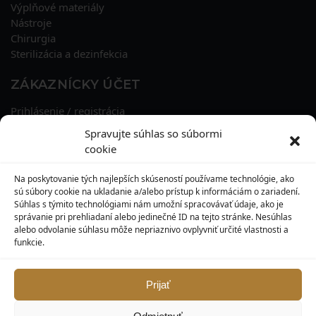
Výplňové materiály
Nástroje
Chirurgia
Sterilizácia a dezinfekcia
ZÁKAZNÍCKY ÚČET
Prihlásenie / registrácia
Obnova hesla
Spravujte súhlas so súbormi
Osobné údaje
cookie
Adresy
História objednávok
Na poskytovanie tých najlepších skúseností používame technológie, ako
Zľavové kupóny
sú súbory cookie na ukladanie a/alebo prístup k informáciám o zariadení.
Súhlas s týmito technológiami nám umožní spracovávať údaje, ako je
správanie pri prehliadaní alebo jedinečné ID na tejto stránke. Nesúhlas
KONTAKT
alebo odvolanie súhlasu môže nepriaznivo ovplyvniť určité vlastnosti a
funkcie.
MAXILO DENTAL, s. r. o.
Seredská 3914/47,
917 05 Trnava
Prijať
info@maxilodental.sk