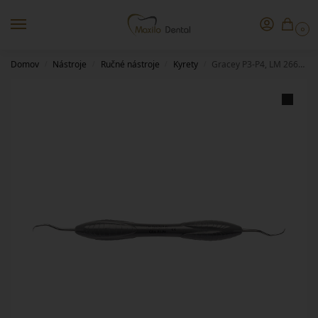
0
Domov
Nástroje
Ručné nástroje
Kyrety
Gracey P3-P4, LM 266-267 ES
/
/
/
/