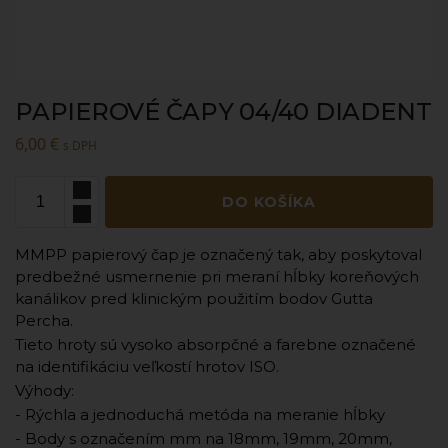
PAPIEROVÉ ČAPY 04/40 DIADENT
6,00
€
s DPH
DO KOŠÍKA
MMPP papierový čap je označený tak, aby poskytoval
predbežné usmernenie pri meraní hĺbky koreňových
kanálikov pred klinickým použitím bodov Gutta
Percha.
Tieto hroty sú vysoko absorpčné a farebne označené
na identifikáciu veľkostí hrotov ISO.
Výhody:
- Rýchla a jednoduchá metóda na meranie hĺbky
- Body s označením mm na 18mm, 19mm, 20mm,