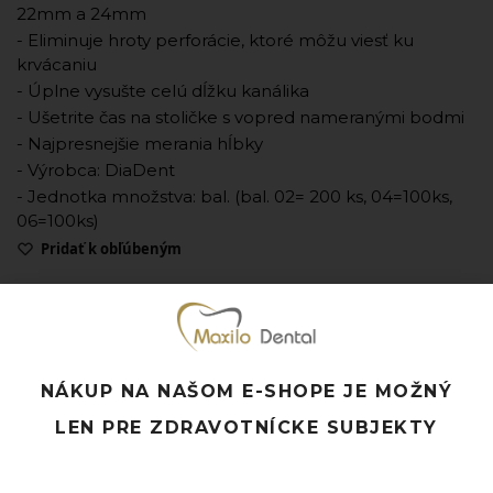
22mm a 24mm
- Eliminuje hroty perforácie, ktoré môžu viesť ku
krvácaniu
- Úplne vysušte celú dĺžku kanálika
- Ušetrite čas na stoličke s vopred nameranými bodmi
- Najpresnejšie merania hĺbky
- Výrobca: DiaDent
- Jednotka množstva: bal. (bal. 02= 200 ks, 04=100ks,
06=100ks)
Pridať k obľúbeným
Doprava ZADARMO pri objednávke nad 120 EUR
Rýchle doručenie a možnosť osobného odberu
Potrebujete poradiť? Neváhajte nás
kontaktovať.
NÁKUP NA NAŠOM E-SHOPE JE MOŽNÝ
LEN PRE ZDRAVOTNÍCKE SUBJEKTY
Súvisiace produkty