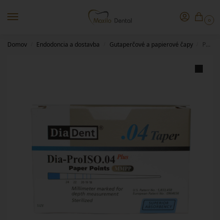
0
Domov
Endodoncia a dostavba
Gutaperčové a papierové čapy
Papierové čapy 04/40 DiaDent
/
/
/