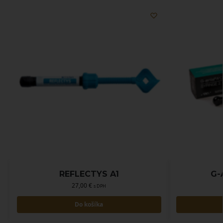
REFLECTYS A1
G-
27,00
€
s DPH
Do košíka