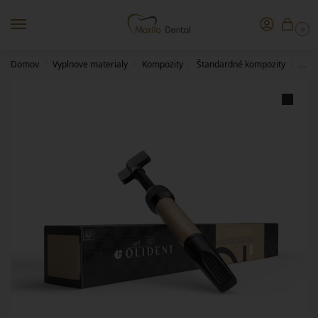
0
Domov
Vyplnove materialy
Kompozity
Štandardné kompozity
OliS
/
/
/
/