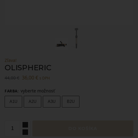
Zľava!
OLISPHERIC
36,00
€
44,00
€
s DPH
vyberte možnosť
FARBA
:
A1U
A2U
A3U
B2U
DO KOŠÍKA