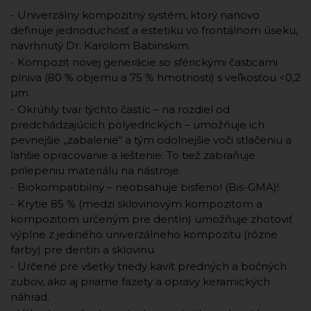
- Univerzálny kompozitný systém, ktorý nanovo
definuje jednoduchosť a estetiku vo frontálnom úseku,
navrhnutý Dr. Karolom Babinskim.
- Kompozit novej generácie so sférickými časticami
plniva (80 % objemu a 75 % hmotnosti) s veľkosťou <0,2
µm.
- Okrúhly tvar týchto častíc – na rozdiel od
predchádzajúcich polyedrických – umožňuje ich
pevnejšie „zabalenie“ a tým odolnejšie voči stlačeniu a
ľahšie opracovanie a leštenie. To tiež zabraňuje
prilepeniu materiálu na nástroje.
- Biokompatibilný – neobsahuje bisfenol (Bis-GMA)!
- Krytie 85 % (medzi sklovinovým kompozitom a
kompozitom určeným pre dentín) umožňuje zhotoviť
výplne z jediného univerzálneho kompozitu (rôzne
farby) pre dentín a sklovinu.
- Určené pre všetky triedy kavít predných a bočných
zubov, ako aj priame fazety a opravy keramických
náhrad.