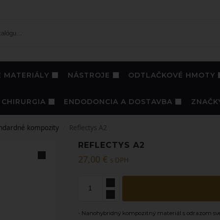
 MATERIÁLY
NÁSTROJE
ODTLAČKOVÉ HMOTY
CHIRURGIA
ENDODONCIA A DOSTAVBA
ZNAČK
ndardné kompozity
Reflectys A2
/
REFLECTYS A2
27,00
€
s DPH
-
Nanohybridný kompozitný materiál s odrazom sve