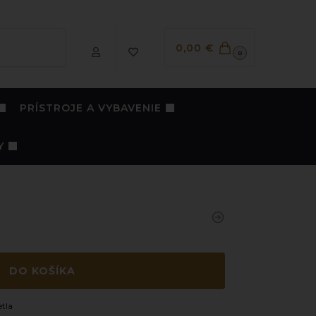
Vyhľadávanie
0,00
€
0
PRÍSTROJE A VYBAVENIE
Y
DO KOŠÍKA
tla