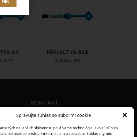
TNÍK
TYS A4
REFLECTYS A3,5
€
27,00
€
s DPH
s DPH
KONTAKT
MAXILO DENTAL, s. r. o.
Spravujte súhlas so súbormi cookie
Seredská 3914/47,
anie tých najlepších skúseností používame technológie, ako sú súbory
917 05 Trnava
ladanie a/alebo prístup k informáciám o zariadení. Súhlas s týmito