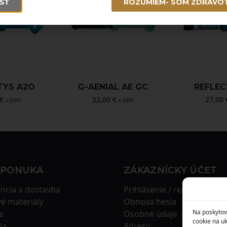
SŤ
ROZUMIEM- SOM ZDRAVO
TYS A2O
G-AENIAL AE GC
REFLEC
€
52,00
€
27,00
s DPH
s DPH
 PONUKA
ZÁKAZNÍCKY ÚČET
ncia a dostavba
Prihlásenie / registrácia
é materiály
Obnova hesla
Na poskytov
e
Osobné údaje
cookie na uk
ia
Adresy