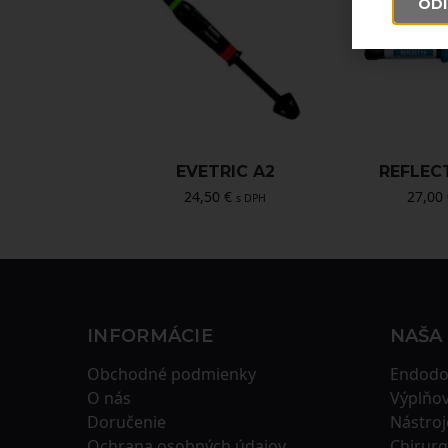
ODÍ
EVETRIC A2
REFLEC
24,50
€
27,00
s DPH
INFORMÁCIE
NAŠA
Obchodné podmienky
Endodo
O nás
Výplňov
Doručenie
Nástroj
Ochrana osobných údajov
Chirurg