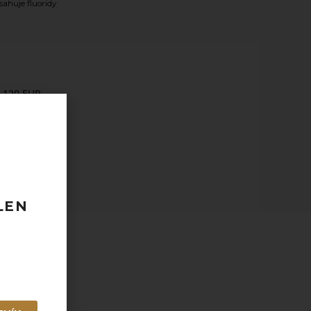
sahuje fluoridy
 120 EUR
odberu
taktovať.
LEN