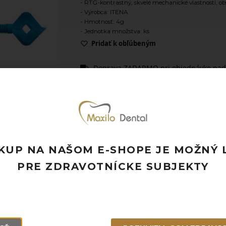
- RTG-kontrastný, skvelé mechanické vlastnosti, ob
- Výrobca: ITENA
- Hmotnosť: 4g
- Jednotka množstva: ks
Pridať k obľúbeným
Doprava ZADARMO pri objednávke nad
Rýchle doručenie a možnosť osobného 
Potrebujete poradiť? Neváhajte nás
kon
KUP NA NAŠOM E-SHOPE JE MOŽNÝ 
PRE ZDRAVOTNÍCKE SUBJEKTY