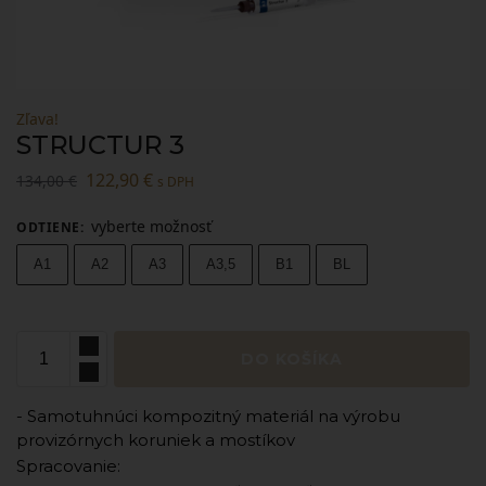
Zľava!
STRUCTUR 3
122,90
€
134,00
€
s DPH
vyberte možnosť
ODTIENE
:
A1
A2
A3
A3,5
B1
BL
DO KOŠÍKA
- Samotuhnúci kompozitný materiál na výrobu
provizórnych koruniek a mostíkov
Spracovanie: