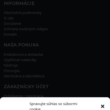
INFORMÁCIE
Obchodné podmienky
O nás
Doručenie
Ochrana osobných údajov
Kontakt
NAŠA PONUKA
Endodoncia a dostavba
Výplňové materiály
Nástroje
Chirurgia
Sterilizácia a dezinfekcia
ZÁKAZNÍCKY ÚČET
Prihlásenie / registrácia
Obnova hesla
Spravujte súhlas so súbormi
Osobné údaje
cookie