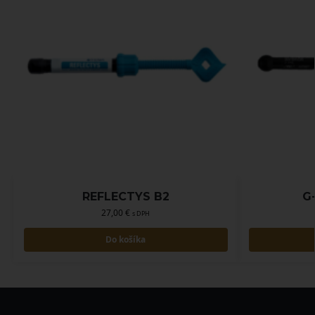
REFLECTYS B2
G
27,00
€
s DPH
Do košíka