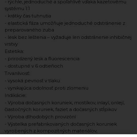
- rýchle, jednoduché a spoľahlivé vďaka kazetovému
systému 1:1
- krátky čas tuhnutia
- elastická fáza umožňuje jednoduché odstránenie z
preparovaného zuba
- lesk bez leštenia – vyžaduje len odstránenie inhibičnej
vrstvy
Estetika:
- prirodzený lesk a fluorescencia
- dostupné v 6 odtieňoch
Trvanlivosť:
- vysoká pevnosť v tlaku
- vynikajúca odolnosť proti zlomeniu
Indikácie:
- Výroba dočasných koruniek, mostíkov, inlayí, onlejí,
čiastočných koruniek, faziet a dočasných stĺpikov
- Výroba dlhodobých provizórií
- Výstelka prefabrikovaných dočasných koruniek
vyrobených z kompozitných materiálov,