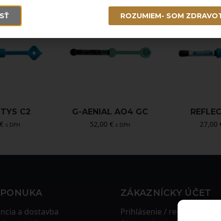
SŤ
ROZUMIEM- SOM ZDRAVO
CTYS C2
G-AENIAL AO4 GC
REFLEC
€
52,00
€
27,00
s DPH
s DPH
 PONUKA
ZÁKAZNÍCKY ÚČET
ncia a dostavba
Prihlásenie / registrácia