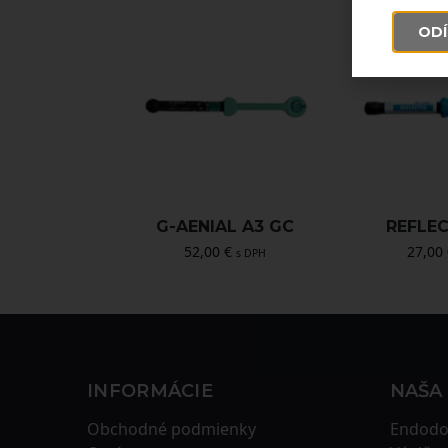
ODÍ
G-AENIAL A3 GC
REFLE
52,00
€
27,00
s DPH
INFORMÁCIE
NAŠA
Obchodné podmienky
Endodo