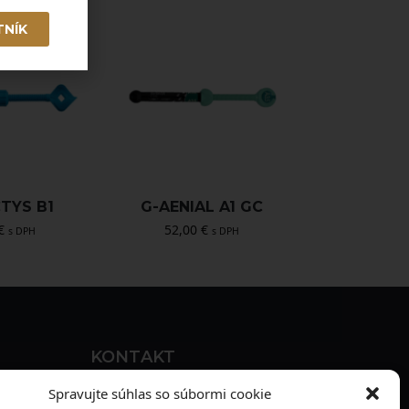
TNÍK
TYS B1
G-AENIAL A1 GC
€
52,00
€
s DPH
s DPH
KONTAKT
MAXILO DENTAL, s. r. o.
Spravujte súhlas so súbormi cookie