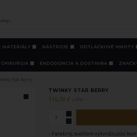
 MATERIÁLY
NÁSTROJE
ODTLAČKOVÉ HMOTY
CHIRURGIA
ENDODONCIA A DOSTAVBA
ZNAČK
winky Star Berry
TWINKY STAR BERRY
116,50
€
s DPH
- Farebný, svetlom vytvrdzujúci kom