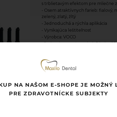
s trblietavým efektom pre mliečne
- Osem atraktívnych farieb: fialový, 
zelený, zlatý, žltý
- Jednoduchá a rýchla aplikácia
- Vynikajúca leštiteľnosť
- Výrobca: VOCO
- Jednotka množstva: bal. (1 bal. = 25
Pridať k obľúbeným
Doprava ZADARMO pri objednávke nad
Rýchle doručenie a možnosť osobného 
Potrebujete poradiť? Neváhajte nás
kon
KUP NA NAŠOM E-SHOPE JE MOŽNÝ 
PRE ZDRAVOTNÍCKE SUBJEKTY