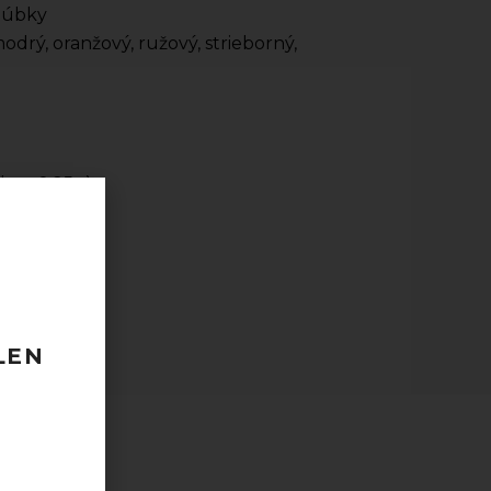
 zúbky
modrý, oranžový, ružový, strieborný,
 ks x 0,25g)
 120 EUR
odberu
taktovať.
LEN