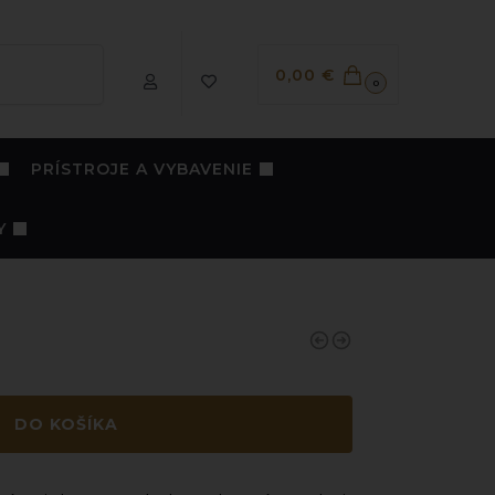
Vyhľadávanie
0,00
€
0
PRÍSTROJE A VYBAVENIE
Y
DO KOŠÍKA