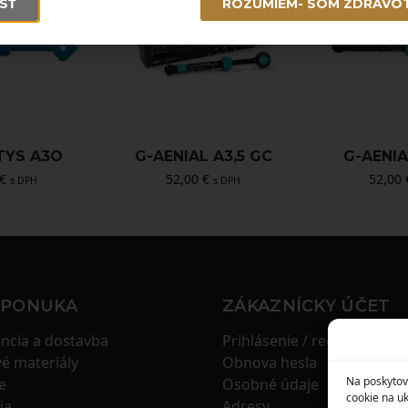
SŤ
ROZUMIEM- SOM ZDRAVO
TYS A3O
G-AENIAL A3,5 GC
G-AENIA
€
52,00
€
52,00
s DPH
s DPH
 PONUKA
ZÁKAZNÍCKY ÚČET
ncia a dostavba
Prihlásenie / registrácia
é materiály
Obnova hesla
Na poskytov
e
Osobné údaje
cookie na uk
ia
Adresy