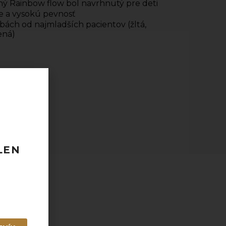
ý Rainbow flow bol navrhnutý pre deti
e a vysokú pevnosť
farbách od najmladších pacientov (žltá,
ená)
 120 EUR
odberu
taktovať.
LEN