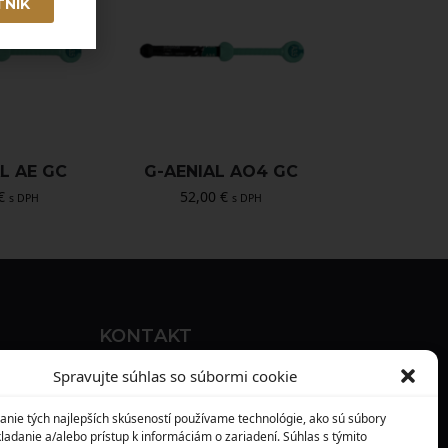
TNÍK
L AE GC
G-AENIAL AO4 GC
€
52,00
€
s DPH
s DPH
KONTAKT
MAXILO DENTAL, s. r. o.
Spravujte súhlas so súbormi cookie
Seredská 3914/47,
anie tých najlepších skúseností používame technológie, ako sú súbory
917 05 Trnava
ladanie a/alebo prístup k informáciám o zariadení. Súhlas s týmito