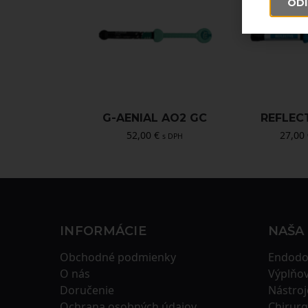
ODÍ
G-AENIAL AO2 GC
REFLEC
52,00
€
27,00
s DPH
INFORMÁCIE
NAŠA
Obchodné podmienky
Endodo
O nás
Výplňov
Doručenie
Nástroj
Ochrana osobných údajov
Chirurg