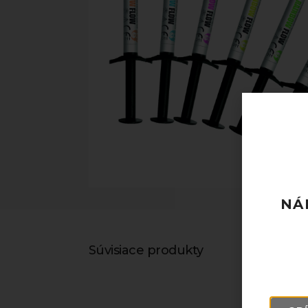
NÁ
Súvisiace produkty