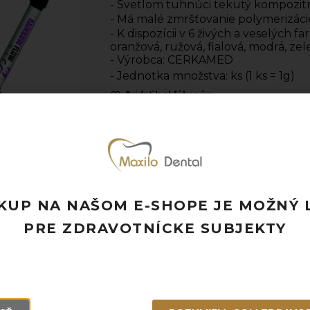
- Svetlom tuhnúci tekutý kompozitn
- Má malé zmršťovanie polymerizáci
- K dispozícii v 6 živých a veselých 
oranžová, ružová, fialová, modrá, zel
- Výrobca: CERKAMED
- Jednotka množstva: ks (1 ks = 1g)
Pridať k obľúbeným
Doprava ZADARMO pri objednávke nad
Rýchle doručenie a možnosť osobného 
Potrebujete poradiť? Neváhajte nás
kon
KUP NA NAŠOM E-SHOPE JE MOŽNÝ 
PRE ZDRAVOTNÍCKE SUBJEKTY