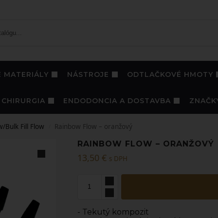
 MATERIÁLY
NÁSTROJE
ODTLAČKOVÉ HMOTY
CHIRURGIA
ENDODONCIA A DOSTAVBA
ZNAČK
w/Bulk Fill Flow
Rainbow Flow – oranžový
/
RAINBOW FLOW – ORANŽOVÝ
13,50
€
s DPH
- Tekutý kompozit