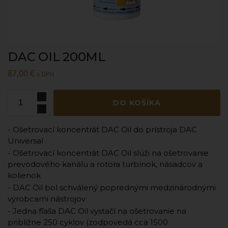
DAC OIL 200ML
87,00
€
s DPH
DO KOŠÍKA
- Ošetrovací koncentrát DAC Oil do prístroja DAC
Universal
- Ošetrovací koncentrát DAC Oil slúži na ošetrovanie
prevodového kanálu a rotora turbínok, násadcov a
kolienok
- DAC Oil bol schválený poprednými medzinárodnými
výrobcami nástrojov
- Jedna fľaša DAC Oil vystačí na ošetrovanie na
približne 250 cyklov (zodpovedá cca 1500