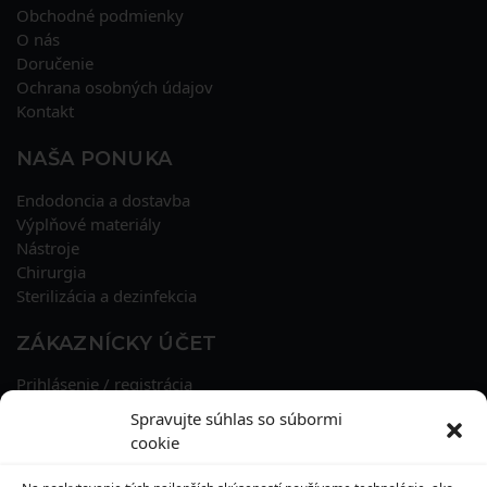
Obchodné podmienky
O nás
Doručenie
Ochrana osobných údajov
Kontakt
NAŠA PONUKA
Endodoncia a dostavba
Výplňové materiály
Nástroje
Chirurgia
Sterilizácia a dezinfekcia
ZÁKAZNÍCKY ÚČET
Prihlásenie / registrácia
Obnova hesla
Spravujte súhlas so súbormi
Osobné údaje
cookie
Adresy
História objednávok