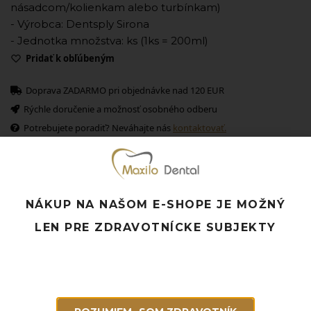
násadcom/kolienkam alebo turbínkam)
- Výrobca: Dentsply Sirona
- Jednotka množstva: ks (1ks = 200ml)
Pridať k obľúbeným
Doprava ZADARMO pri objednávke nad 120 EUR
Rýchle doručenie a možnosť osobného odberu
Potrebujete poradiť? Neváhajte nás
kontaktovať.
Súvisiace produkty
NÁKUP NA NAŠOM E-SHOPE JE MOŽNÝ
LEN PRE ZDRAVOTNÍCKE SUBJEKTY