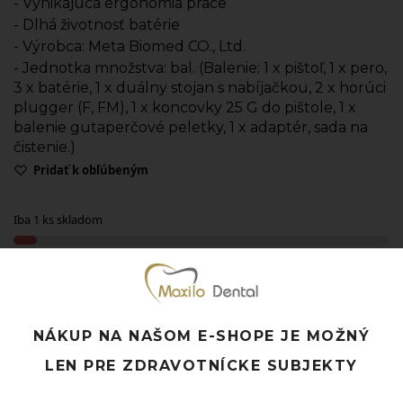
- Vynikajúca ergonómia práce
- Dlhá životnosť batérie
- Výrobca:
Meta Biomed CO., Ltd.
- Jednotka množstva: bal. (Balenie: 1 x pištoľ, 1 x pero,
3 x batérie, 1 x duálny stojan s nabíjačkou, 2 x horúci
plugger (F, FM), 1 x koncovky 25 G do pištole, 1 x
balenie gutaperčové peletky, 1 x adaptér, sada na
čistenie.)
Pridať k obľúbeným
Iba 1 ks skladom
Doprava ZADARMO pri objednávke nad 120 EUR
Rýchle doručenie a možnosť osobného odberu
Potrebujete poradiť? Neváhajte nás
kontaktovať.
NÁKUP NA NAŠOM E-SHOPE JE MOŽNÝ
LEN PRE ZDRAVOTNÍCKE SUBJEKTY