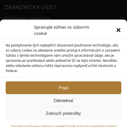
ZÁKAZNÍCKY ÚČET
Prihlásenie / registrácia
Obnova hesla
Spravujte súhlas so súbormi
Osobné údaje
cookie
Adresy
História objednávok
Na poskytovanie tých najlepších skúseností používame technológie, ako
Zľavové kupóny
sú súbory cookie na ukladanie a/alebo prístup k informáciám o zariadení.
Súhlas s týmito technológiami nám umožní spracovávať údaje, ako je
správanie pri prehliadaní alebo jedinečné ID na tejto stránke. Nesúhlas
KONTAKT
alebo odvolanie súhlasu môže nepriaznivo ovplyvniť určité vlastnosti a
funkcie.
MAXILO DENTAL, s. r. o.
Seredská 3914/47,
917 05 Trnava
Prijať
info@maxilodental.sk
Odmietnuť
0948 101 067
0918 814 821
Zobraziť predvoľby
© Maxilodental.sk 2026.
Zásady používania súborov cookie
Zásady ochrany osobných údajov