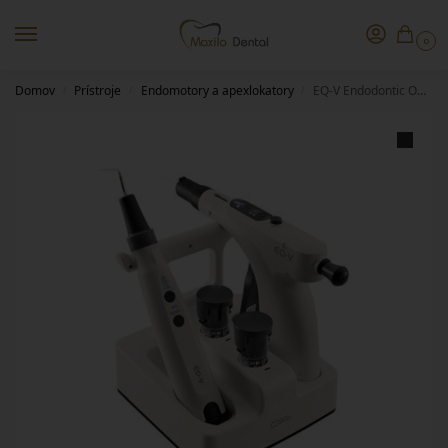
0
Domov
Prístroje
Endomotory a apexlokatory
EQ-V Endodontic Obturation System
/
/
/