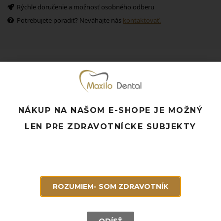
Rýchle doručenie a možnosť osobného odberu
Potrebujete poradiť? Neváhajte nás
kontaktovať.
Súvisiace produkty
NÁKUP NA NAŠOM E-SHOPE JE MOŽNÝ
LEN PRE ZDRAVOTNÍCKE SUBJEKTY
ROZUMIEM- SOM ZDRAVOTNÍK
ODÍSŤ