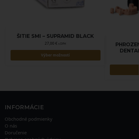
ŠITIE SMI – SUPRAMID BLACK
27,00
€
PHROZE
s DPH
DENTAL
Výber možností
INFORMÁCIE
Obchodné podmienky
O nás
Doručenie