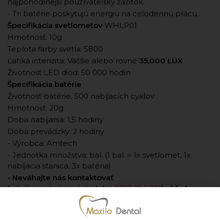
najpohodlnejší používateľský zážitok.
- Tri batérie poskytujú energiu na celodennú prácu.
Špecifikácia svetlometov
WHLP01
Hmotnosť: 10g
Teplota farby svetla: 5800
Ľahká intenzita: Väčšie alebo rovné
35,000 LUX
Životnosť LED diód: 50 000 hodín
Špecifikácia batérie
Životnosť batérie: 500 nabíjacích cyklov
Hmotnosť: 20g
Doba nabíjania: 1,5 hodiny
Doba prevádzky: 2 hodiny
- Výrobca: Amtech
- Jednotka množstva: bal. (1 bal. = 1x svetlomet, 1x
nabíjacia stanica, 3x batéria)
- Neváhajte nás kontaktovať
(
info@maxilodental.sk
alebo
0918 814 821
) ohľadom
stretnutia, kde prebehne zameranie očí a pracovnej
vzdialenosti a výber okuliarov (rámov) presne pre Vás.