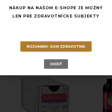
Pridať k obľúbeným
NÁKUP NA NAŠOM E-SHOPE JE MOŽNÝ
Doprava ZADARMO pri objednávke nad 120 EUR
LEN PRE ZDRAVOTNÍCKE SUBJEKTY
Rýchle doručenie a možnosť osobného odberu
Potrebujete poradiť? Neváhajte nás
kontaktovať.
ROZUMIEM- SOM ZDRAVOTNÍK
Súvisiace produkty
ODÍSŤ