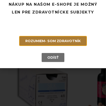
NÁKUP NA NAŠOM E-SHOPE JE MOŽNÝ
Doprava ZADARMO pri objednávke nad 120 EUR
LEN PRE ZDRAVOTNÍCKE SUBJEKTY
Rýchle doručenie a možnosť osobného odberu
Potrebujete poradiť? Neváhajte nás
kontaktovať.
ROZUMIEM- SOM ZDRAVOTNÍK
Súvisiace produkty
ODÍSŤ