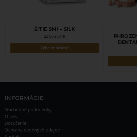
ŠITIE SMI – SILK
PHROZE
23,00
€
s DPH
DENTAL
Výber možností
INFORMÁCIE
Obchodné podmienky
O nás
Doručenie
Ochrana osobných údajov
Kontakt