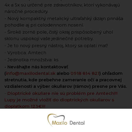
4x a 5x sú určené pre zdravotníkov, ktorí vykonávajú
náročné procedúry.
- Nový kompaktný metalický ultraľahký dizajn prináša
pohodlie aj pri celodennom nosení.
- Široké zorné pole, čistý okraj prispôsobený uhol
sklonu uspokojí vaše jedinečné potreby.
- Je to nový presný nástroj, ktorý sa oplatí mať!
- Výrobca: Amtech
- Jednotka množstva: ks
- Neváhajte nás kontaktovať
(
info@maxilodental.sk
alebo
0918 814 821
) ohľadom
stretnutia, kde prebehne zameranie očí a pracovnej
vzdialenosti a výber okuliarov (rámov) presne pre Vás.
-
Dioptrické okuliare nie sú problém pre Amtech!!!
Lupy je možné vložiť do dioptrických okuliarov s
doplatkom 123€!!!
-
Cena okuliarov je uvedená s titánovým rámom
Pridať k obľúbeným