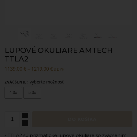
LUPOVÉ OKULIARE AMTECH
TTLA2
1139,00
€
–
1219,00
€
s DPH
vyberte možnosť
ZVÄČŠENIE
:
4.0x
5.0x
DO KOŠÍKA
- TTLA2 sú prizmatické lupové okuliare so zväčšením