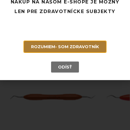
NÁKUP NA NAŠOM E-SHOPE JE MOŽNÝ
Rýchle doručenie a možnosť osobného odberu
Potrebujete poradiť? Neváhajte nás
kontaktovať.
LEN PRE ZDRAVOTNÍCKE SUBJEKTY
Súvisiace produkty
ROZUMIEM- SOM ZDRAVOTNÍK
ODÍSŤ