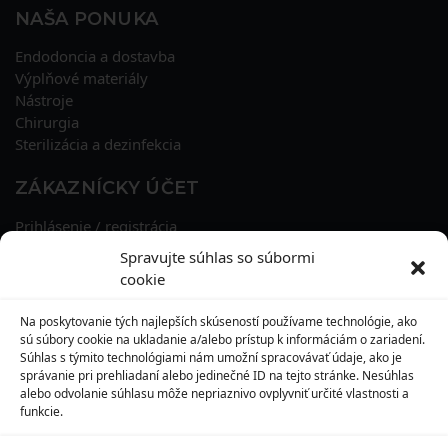
NAŠA PONUKA
Endodoncia a dostavba
Výplňové materiály
Nástroje
Chirurgia
Sterilizácia a dezinfekcia
ZÁKAZNÍCKY ÚČET
Prihlásenie / registrácia
Obnova hesla
Spravujte súhlas so súbormi
Osobné údaje
cookie
Adresy
História objednávok
Na poskytovanie tých najlepších skúseností používame technológie, ako
Zľavové kupóny
sú súbory cookie na ukladanie a/alebo prístup k informáciám o zariadení.
Súhlas s týmito technológiami nám umožní spracovávať údaje, ako je
správanie pri prehliadaní alebo jedinečné ID na tejto stránke. Nesúhlas
KONTAKT
alebo odvolanie súhlasu môže nepriaznivo ovplyvniť určité vlastnosti a
funkcie.
MAXILO DENTAL, s. r. o.
Seredská 3914/47,