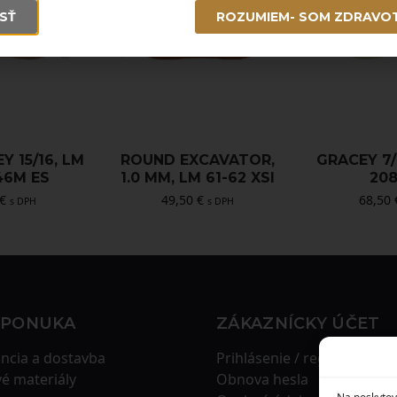
SŤ
ROZUMIEM- SOM ZDRAVO
Y 15/16, LM
ROUND EXCAVATOR,
GRACEY 7/
46M ES
1.0 MM, LM 61-62 XSI
208
€
49,50
€
68,50
s DPH
s DPH
 PONUKA
ZÁKAZNÍCKY ÚČET
ncia a dostavba
Prihlásenie / registrácia
é materiály
Obnova hesla