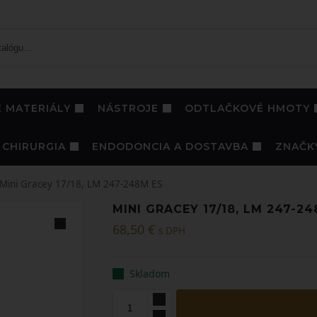
 MATERIÁLY
NÁSTROJE
ODTLAČKOVÉ HMOTY
CHIRURGIA
ENDODONCIA A DOSTAVBA
ZNAČK
Mini Gracey 17/18, LM 247-248M ES
MINI GRACEY 17/18, LM 247-2
68,50
€
s DPH
Skladom