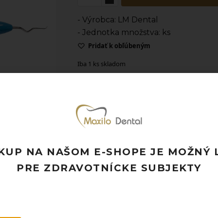
- Výrobca: LM Dental
- Jednotka množstva: ks
Pridať k obľúbeným
Iba 1 ks skladom
Doprava ZADARMO pri objednávke nad
Rýchle doručenie a možnosť osobného 
Potrebujete poradiť? Neváhajte nás
kon
KUP NA NAŠOM E-SHOPE JE MOŽNÝ 
PRE ZDRAVOTNÍCKE SUBJEKTY