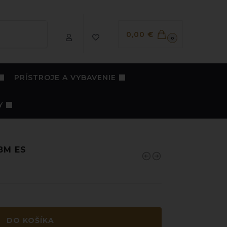
Vyhľadávanie
0,00
€
0
PRÍSTROJE A VYBAVENIE
Y
48M ES
DO KOŠÍKA