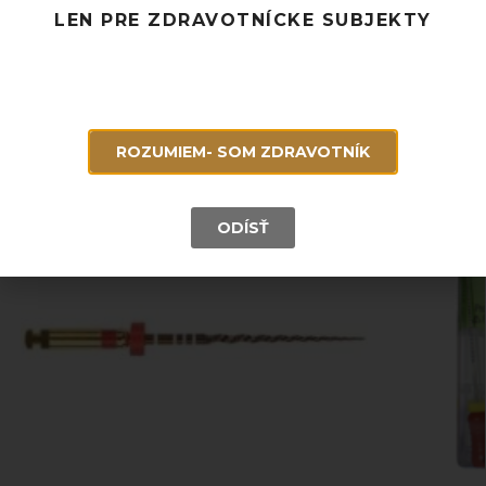
Potrebujete poradiť? Neváhajte nás
kontaktovať.
LEN PRE ZDRAVOTNÍCKE SUBJEKTY
Súvisiace produkty
ROZUMIEM- SOM ZDRAVOTNÍK
ODÍSŤ