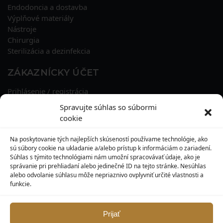
Endodoncia a dostavba
Výplňové materiály
Nástroje
Chirurgia
Sterilizácia a dezinfekcia
ZÁKAZNÍCKY ÚČET
Prihlásenie / registrácia
Obnova hesla
Spravujte súhlas so súbormi
Osobné údaje
cookie
Adresy
História objednávok
Na poskytovanie tých najlepších skúseností používame technológie, ako
Zľavové kupóny
sú súbory cookie na ukladanie a/alebo prístup k informáciám o zariadení.
Súhlas s týmito technológiami nám umožní spracovávať údaje, ako je
správanie pri prehliadaní alebo jedinečné ID na tejto stránke. Nesúhlas
KONTAKT
alebo odvolanie súhlasu môže nepriaznivo ovplyvniť určité vlastnosti a
funkcie.
MAXILO DENTAL, s. r. o.
Seredská 3914/47,
917 05 Trnava
Prijať