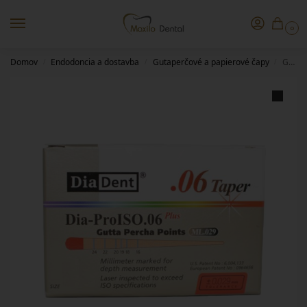
0
Domov
Endodoncia a dostavba
Gutaperčové a papierové čapy
Gutta Percha 06/80 DiaDent
/
/
/