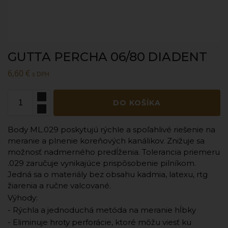
GUTTA PERCHA 06/80 DIADENT
6,60
€
s DPH
DO KOŠÍKA
Body ML.029 poskytujú rýchle a spoľahlivé riešenie na
meranie a plnenie koreňových kanálikov. Znižuje sa
možnosť nadmerného predĺženia. Tolerancia priemeru
.029 zaručuje vynikajúce prispôsobenie pilníkom.
Jedná sa o materiály bez obsahu kadmia, latexu, rtg
žiarenia a ručne valcované.
Výhody:
- Rýchla a jednoduchá metóda na meranie hĺbky
- Eliminuje hroty perforácie, ktoré môžu viesť ku