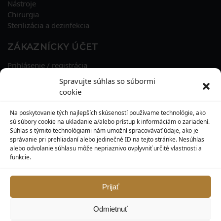
Nástroje
Chirurgia
Sterilizácia a dezinfekcia
ZÁKAZNÍCKY ÚČET
Prihlásenie / registrácia
Obnova hesla
Spravujte súhlas so súbormi
Osobné údaje
cookie
Adresy
História objednávok
Na poskytovanie tých najlepších skúseností používame technológie, ako
Zľavové kupóny
sú súbory cookie na ukladanie a/alebo prístup k informáciám o zariadení.
Súhlas s týmito technológiami nám umožní spracovávať údaje, ako je
správanie pri prehliadaní alebo jedinečné ID na tejto stránke. Nesúhlas
KONTAKT
alebo odvolanie súhlasu môže nepriaznivo ovplyvniť určité vlastnosti a
funkcie.
MAXILO DENTAL, s. r. o.
Seredská 3914/47,
917 05 Trnava
Prijať
info@maxilodental.sk
Odmietnuť
0948 101 067