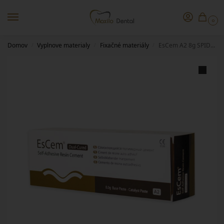
0
Domov
Vyplnove materialy
Fixačné materiály
EsCem A2 8g SPIDENT
/
/
/