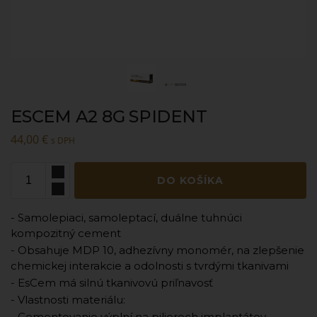
ESCEM A2 8G SPIDENT
44,00
€
s DPH
DO KOŠÍKA
- Samolepiaci, samoleptací, duálne tuhnúci
kompozitný cement
- Obsahuje MDP 10, adhezívny monomér, na zlepšenie
chemickej interakcie a odolnosti s tvrdými tkanivami
- EsCem má silnú tkanivovú priľnavosť
- Vlastnosti materiálu:
- Cementovanie výplní na pilieroch implantátov