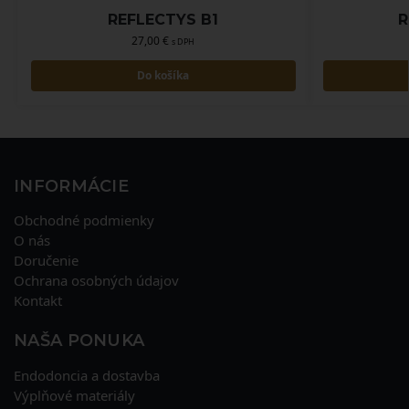
REFLECTYS B1
R
27,00
€
s DPH
Do košíka
INFORMÁCIE
Obchodné podmienky
O nás
Doručenie
Ochrana osobných údajov
Kontakt
NAŠA PONUKA
Endodoncia a dostavba
Výplňové materiály