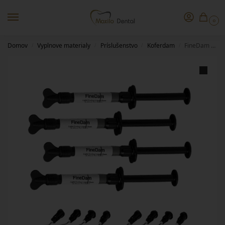
0
Domov
Vyplnove materialy
Príslušenstvo
Koferdam
FineDam 4×1,2ml SPIDENT
/
/
/
/