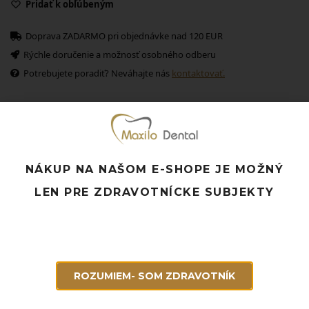
Pridať k obľúbeným
Doprava ZADARMO pri objednávke nad 120 EUR
Rýchle doručenie a možnosť osobného odberu
Potrebujete poradiť? Neváhajte nás
kontaktovať.
Súvisiace produkty
NÁKUP NA NAŠOM E-SHOPE JE MOŽNÝ
LEN PRE ZDRAVOTNÍCKE SUBJEKTY
ROZUMIEM- SOM ZDRAVOTNÍK