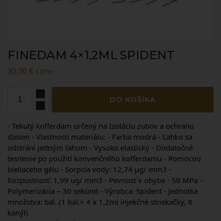
FINEDAM 4×1,2ML SPIDENT
30,00
€
s DPH
DO KOŠÍKA
- Tekutý kofferdam určený na Izoláciu zubov a ochranu
ďasien - Vlastnosti materiálu: - Farba modrá - Ľahko sa
odstráni jedným ťahom - Vysoko elastický - Dodatočné
tesnenie po použití konvenčného kofferdamu - Pomocou
bieliaceho gélu - Sorpcia vody: 12,74 μg/ mm3 -
Rozpustnosť: 1,99 ug/ mm3 - Pevnosť v ohybe - 50 MPa -
Polymerizácia – 30 sekúnd - Výrobca: Spident - Jednotka
množstva: bal. (1 bal.= 4 x 1,2ml injekčné striekačky, 8
kanýl)