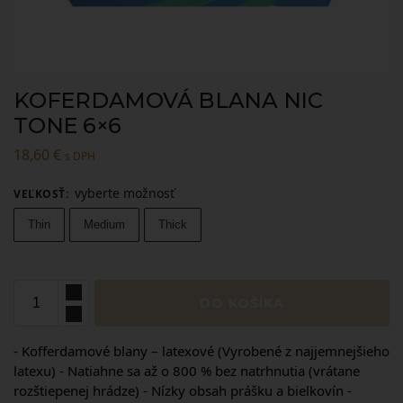
KOFERDAMOVÁ BLANA NIC
TONE 6×6
18,60
€
s DPH
vyberte možnosť
VEĽKOSŤ
:
Thin
Medium
Thick
DO KOŠÍKA
- Kofferdamové blany – latexové (Vyrobené z najjemnejšieho
latexu) - Natiahne sa až o 800 % bez natrhnutia (vrátane
rozštiepenej hrádze) - Nízky obsah prášku a bielkovín -