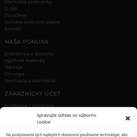
Obchodné podmienky
O nás
Doručenie
Ochrana osobných údajov
Kontakt
NAŠA PONUKA
Endodoncia a dostavba
Výplňové materiály
Nástroje
Chirurgia
Sterilizácia a dezinfekcia
ZÁKAZNÍCKY ÚČET
Prihlásenie / registrácia
Obnova hesla
Spravujte súhlas so súbormi
Osobné údaje
cookie
Adresy
História objednávok
Na poskytovanie tých najlepších skúseností používame technológie, ako