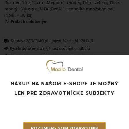
Rozmer: 15 x 15cm - Medium - modrý, Thin - zelený, Thick -
modrý - Výrobca: MDC Dental - Jednotka množstva: bal.
(1bal. = 36 ks)
Pridať k obľúbeným
Doprava ZADARMO pri objednávke nad 120 EUR
Rýchle doručenie a možnosť osobného odberu
Potrebujete poradiť? Neváhajte nás
kontaktovať.
NÁKUP NA NAŠOM E-SHOPE JE MOŽNÝ
Súvisiace produkty
LEN PRE ZDRAVOTNÍCKE SUBJEKTY
ROZUMIEM- SOM ZDRAVOTNÍK