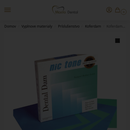
0
Domov
Vyplnove materialy
Príslušenstvo
Koferdam
Koferdamová blana Nic tone 6×6
/
/
/
/