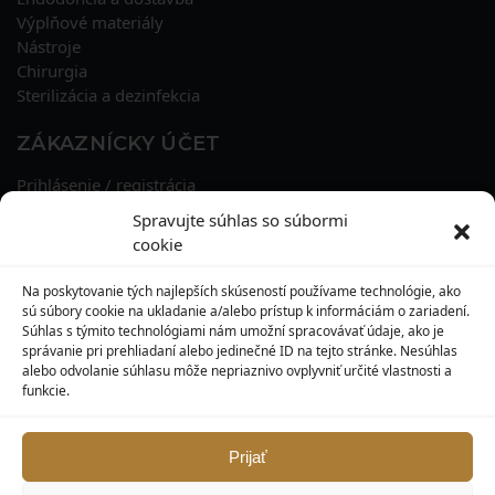
Výplňové materiály
Nástroje
Chirurgia
Sterilizácia a dezinfekcia
ZÁKAZNÍCKY ÚČET
Prihlásenie / registrácia
Obnova hesla
Spravujte súhlas so súbormi
Osobné údaje
cookie
Adresy
História objednávok
Na poskytovanie tých najlepších skúseností používame technológie, ako
Zľavové kupóny
sú súbory cookie na ukladanie a/alebo prístup k informáciám o zariadení.
Súhlas s týmito technológiami nám umožní spracovávať údaje, ako je
správanie pri prehliadaní alebo jedinečné ID na tejto stránke. Nesúhlas
KONTAKT
alebo odvolanie súhlasu môže nepriaznivo ovplyvniť určité vlastnosti a
funkcie.
MAXILO DENTAL, s. r. o.
Seredská 3914/47,
917 05 Trnava
Prijať
info@maxilodental.sk