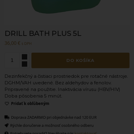
DRILL BATH PLUS 5L
36,00
€
s DPH
DO KOŠÍKA
Dezinfekčný a čistiaci prostriedok pre rotačné nástroje.
DGHM/VAH uvedené. Bez aldehydov a fenolov.
Pripravené na použitie. Inaktivácia vírusu (HBV/HIV)
Doba pôsobenia 5 minút.
Pridať k obľúbeným
Doprava ZADARMO pri objednávke nad 120 EUR
Rýchle doručenie a možnosť osobného odberu
Potrebujete poradiť? Neváhajte nás
kontaktovať.