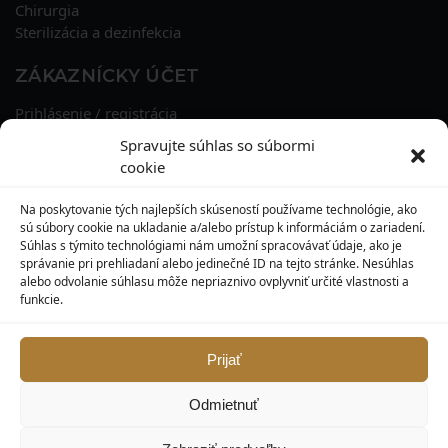
Chirurgia
Sterilizácia a dezinfekcia
ZÁKAZNÍCKY ÚČET
Prihlásenie / registrácia
Obnova hesla
Spravujte súhlas so súbormi
Osobné údaje
cookie
Adresy
História objednávok
Na poskytovanie tých najlepších skúseností používame technológie, ako
Zľavové kupóny
sú súbory cookie na ukladanie a/alebo prístup k informáciám o zariadení.
Súhlas s týmito technológiami nám umožní spracovávať údaje, ako je
správanie pri prehliadaní alebo jedinečné ID na tejto stránke. Nesúhlas
KONTAKT
alebo odvolanie súhlasu môže nepriaznivo ovplyvniť určité vlastnosti a
funkcie.
MAXILO DENTAL, s. r. o.
Seredská 3914/47,
917 05 Trnava
Prijať
info@maxilodental.sk
Odmietnuť
0948 101 067
0918 814 821