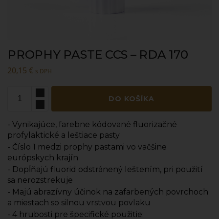
PROPHY PASTE CCS – RDA 170
20,15
€
s DPH
DO KOŠÍKA
- Vynikajúce, farebne kódované fluorizačné
profylaktické a leštiace pasty
- Číslo 1 medzi prophy pastami vo väčšine
európskych krajín
- Dopĺňajú fluorid odstránený leštením, pri použití
sa nerozstrekuje
- Majú abrazívny účinok na zafarbených povrchoch
a miestach so silnou vrstvou povlaku
- 4 hrubosti pre špecifické použitie: