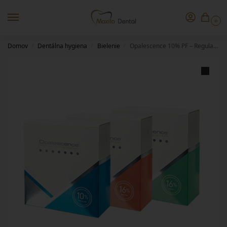
0
Domov
Dentálna hygiena
Bielenie
Opalescence 10% PF – Regular, pacient kit
/
/
/