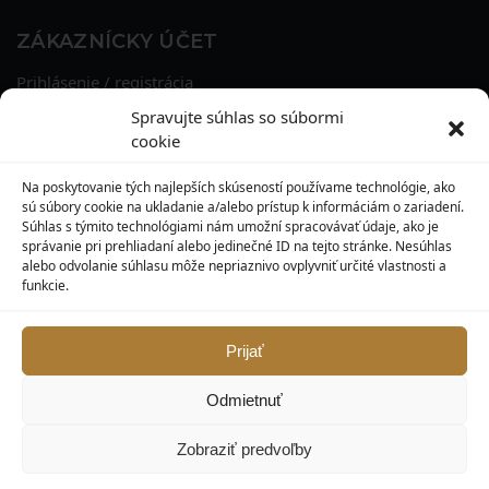
ZÁKAZNÍCKY ÚČET
Prihlásenie / registrácia
Obnova hesla
Spravujte súhlas so súbormi
Osobné údaje
cookie
Adresy
História objednávok
Na poskytovanie tých najlepších skúseností používame technológie, ako
Zľavové kupóny
sú súbory cookie na ukladanie a/alebo prístup k informáciám o zariadení.
Súhlas s týmito technológiami nám umožní spracovávať údaje, ako je
správanie pri prehliadaní alebo jedinečné ID na tejto stránke. Nesúhlas
KONTAKT
alebo odvolanie súhlasu môže nepriaznivo ovplyvniť určité vlastnosti a
funkcie.
MAXILO DENTAL, s. r. o.
Seredská 3914/47,
917 05 Trnava
Prijať
info@maxilodental.sk
Odmietnuť
0948 101 067
0918 814 821
Zobraziť predvoľby
© Maxilodental.sk 2026.