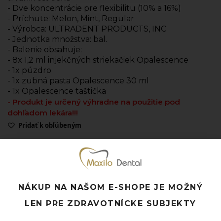
- Dve koncentrácie pre flexibilitu (10% a 16%)
- Príchute: Melon, Mint, Regular
- Výrobca:
ULTRADENT PRODUCTS, INC
- Jednotka množstva: bal.
- Balenie obsahuje:
- 8x 1,2 ml injekčných striekačiek Opalescence
- 1x púzdro
- 1x zubná pasta Opalescence 30 ml
- 1x Opalescence taštička
- Produkt je určený výhradne na použitie pod
dohľadom lekára!!!
Pridať k obľúbeným
Doprava ZADARMO pri objednávke nad 120 EUR
Rýchle doručenie a možnosť osobného odberu
Potrebujete poradiť? Neváhajte nás
kontaktovať.
NÁKUP NA NAŠOM E-SHOPE JE MOŽNÝ
LEN PRE ZDRAVOTNÍCKE SUBJEKTY