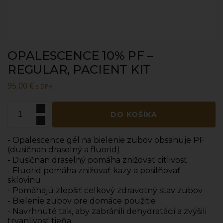
OPALESCENCE 10% PF –
REGULAR, PACIENT KIT
95,00
€
s DPH
DO KOŠÍKA
- Opalescence gél na bielenie zubov obsahuje PF
(dusičnan draselný a fluorid)
- Dusičnan draselný pomáha znižovať citlivosť
- Fluorid pomáha znižovať kazy a posilňovať
sklovinu
- Pomáhajú zlepšiť celkový zdravotný stav zubov
- Bielenie zubov pre domáce použitie
- Navrhnuté tak, aby zabránili dehydratácii a zvýšili
trvanlivosť tieňa