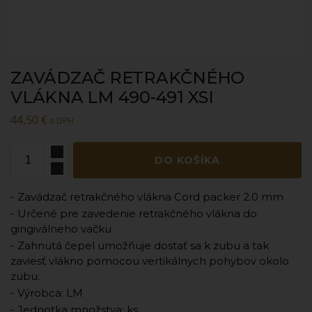
ZAVÁDZAČ RETRAKČNÉHO
VLÁKNA LM 490-491 XSI
44,50
€
s DPH
DO KOŠÍKA
- Zavádzač retrakčného vlákna Cord packer 2.0 mm
- Určené pre zavedenie retrakčného vlákna do
gingiválneho vačku
- Zahnutá čepel umožňuje dostať sa k zubu a tak
zaviesť vlákno pomocou vertikálnych pohybov okolo
zubu.
- Výrobca: LM
- Jednotka množstva: ks