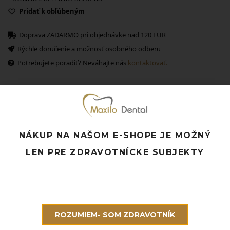
Pridať k obľúbeným
Doprava ZADARMO pri objednávke nad 120 EUR
Rýchle doručenie a možnosť osobného odberu
Potrebujete poradiť? Neváhajte nás
kontaktovať.
Súvisiace produkty
NÁKUP NA NAŠOM E-SHOPE JE MOŽNÝ
LEN PRE ZDRAVOTNÍCKE SUBJEKTY
ROZUMIEM- SOM ZDRAVOTNÍK