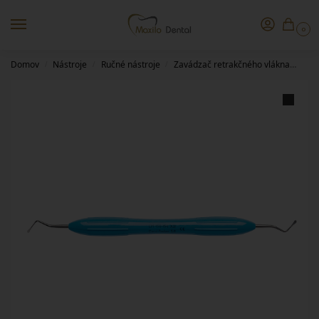
0
Domov
Nástroje
Ručné nástroje
Zavádzač retrakčného vlákna
Zav
/
/
/