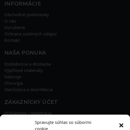
INFORMÁCIE
Obchodné podmienky
O nás
Doručenie
Ochrana osobných údajov
Kontakt
NAŠA PONUKA
Endodoncia a dostavba
Výplňové materiály
Nástroje
Chirurgia
Sterilizácia a dezinfekcia
ZÁKAZNÍCKY ÚČET
Prihlásenie / registrácia
Obnova hesla
Spravujte súhlas so súbormi
Osobné údaje
cookie