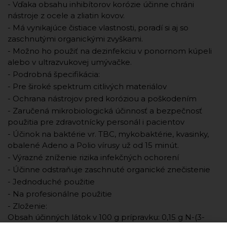
- Vďaka obsahu inhibítorov korózie účinne chráni
nástroje z ocele a zliatin kovov.
- Má vynikajúce čistiace vlastnosti, poradí si aj so
zaschnutými organickými zvyškami.
- Možno ho použiť na dezinfekciu v ponornom kúpeli
alebo v ultrazvukovej umývačke.
- Podrobná špecifikácia:
- Pre široké spektrum citlivých materiálov
- Ochrana nástrojov pred koróziou a poškodením
- Zaručená mikrobiologická účinnosť a bezpečnosť
použitia pre zdravotnícky personál i pacientov
- Účinok na baktérie vr. TBC, mykobaktérie, kvasinky,
obalené Adeno a Polio vírusy už od 15 minút.
- Výrazné zníženie rizika infekčných ochorení
- Účinne odstraňuje zaschnuté organické znečistenie
- Jednoduché použitie
- Na profesionálne použitie
- Zloženie:
Obsah účinných látok v 100 g prípravku: 0,15 g N-(3-