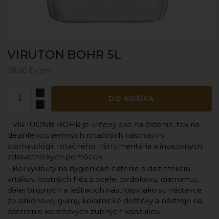
VIRUTON BOHR 5L
38,00
€
s DPH
DO KOŠÍKA
- VIRTUON® BOHR je určený ako na čistenie, tak na
dezinfekciu jemných rotačných nástrojov v
stomatológii, rotačného inštrumentária a invazívnych
zdravotníckych pomôcok.
- Bol vyvinutý na hygienické čistenie a dezinfekciu
vrtákov, kostných fréz z ocele, tvrdokovu, diamantu,
ďalej brúsnych a leštiacich nástrojov, ako sú nástavce
zo silikónovej gumy, keramické doštičky a nástroje na
ošetrenie koreňových zubných kanálikov.