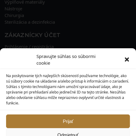
Výplňové materiály
Nástroje
Chirurgia
Sterilizácia a dezinfekcia
ZÁKAZNÍCKY ÚČET
Prihlásenie / registrácia
Obnova hesla
Spravujte súhlas so súbormi
Osobné údaje
cookie
Adresy
História objednávok
Na poskytovanie tých najlepších skúseností používame technológie, ako
Zľavové kupóny
sú súbory cookie na ukladanie a/alebo prístup k informáciám o zariadení.
Súhlas s týmito technológiami nám umožní spracovávať údaje, ako je
správanie pri prehliadaní alebo jedinečné ID na tejto stránke. Nesúhlas
KONTAKT
alebo odvolanie súhlasu môže nepriaznivo ovplyvniť určité vlastnosti a
funkcie.
MAXILO DENTAL, s. r. o.
Seredská 3914/47,
917 05 Trnava
Prijať
info@maxilodental.sk
Odmietnuť