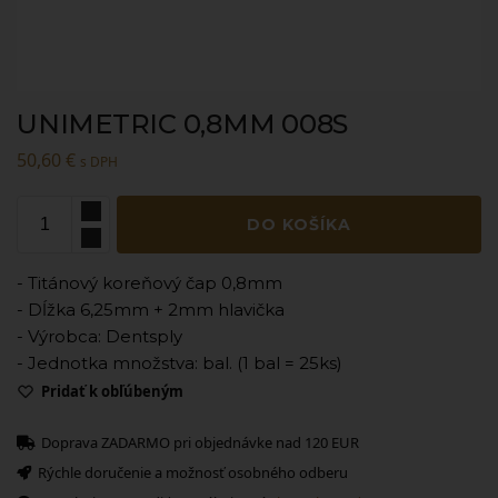
UNIMETRIC 0,8MM 008S
50,60
€
s DPH
DO KOŠÍKA
- Titánový koreňový čap 0,8mm
- Dĺžka 6,25mm + 2mm hlavička
- Výrobca: Dentsply
- Jednotka množstva: bal. (1 bal = 25ks)
Pridať k obľúbeným
Doprava ZADARMO pri objednávke nad 120 EUR
Rýchle doručenie a možnosť osobného odberu