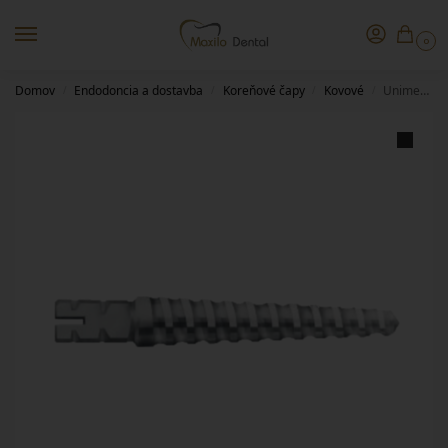
0
Domov
Endodoncia a dostavba
Koreňové čapy
Kovové
Unimetric 0,8mm 008S
/
/
/
/