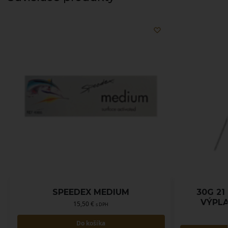
SPEEDEX MEDIUM
30G 21
VÝPLA
15,50
€
s DPH
Do košíka