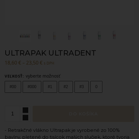
ULTRAPAK ULTRADENT
18,60
€
–
23,50
€
s DPH
vyberte možnosť
VEĽKOSŤ
:
#00
#000
#1
#2
#3
0
DO KOŠÍKA
- Retrakčné vlákno Ultrapak je vyrobené zo 100%
bavlny, pletené do tisícok malých slučiek, ktoré tvoria