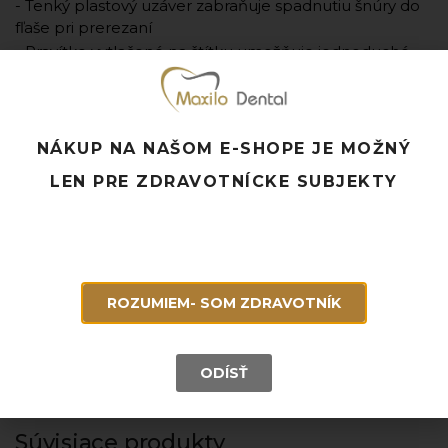
- Tenký plastový uzáver zabraňuje spadnutiu šnúry do
fľaše pri prerezaní
- Pravítko vytlačené na štítku umožňuje jednoduché
meranie kábla
- Neimpregnované
- Dĺžka: 244cm
- Veľkosti: #0, #00, #000, #1, #2, #3
NÁKUP NA NAŠOM E-SHOPE JE MOŽNÝ
- Výrobca: Ultradent
LEN PRE ZDRAVOTNÍCKE SUBJEKTY
- Jednotka množstva: ks
Pridať k obľúbeným
Doprava ZADARMO pri objednávke nad 120 EUR
ROZUMIEM- SOM ZDRAVOTNÍK
Rýchle doručenie a možnosť osobného odberu
Potrebujete poradiť? Neváhajte nás
kontaktovať.
ODÍSŤ
Súvisiace produkty