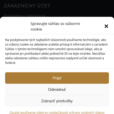
ZÁKAZNÍCKY ÚČET
Prihlásenie / registrácia
Obnova hesla
Spravujte súhlas so súbormi
Osobné údaje
cookie
Adresy
História objednávok
Na poskytovanie tých najlepších skúseností používame technológie, ako
Zľavové kupóny
sú súbory cookie na ukladanie a/alebo prístup k informáciám o zariadení.
Súhlas s týmito technológiami nám umožní spracovávať údaje, ako je
správanie pri prehliadaní alebo jedinečné ID na tejto stránke. Nesúhlas
KONTAKT
alebo odvolanie súhlasu môže nepriaznivo ovplyvniť určité vlastnosti a
funkcie.
MAXILO DENTAL, s. r. o.
Seredská 3914/47,
917 05 Trnava
Prijať
info@maxilodental.sk
Odmietnuť
0948 101 067
0918 814 821
Zobraziť predvoľby
© Maxilodental.sk 2026.
Zásady používania súborov cookie
Zásady ochrany osobných údajov