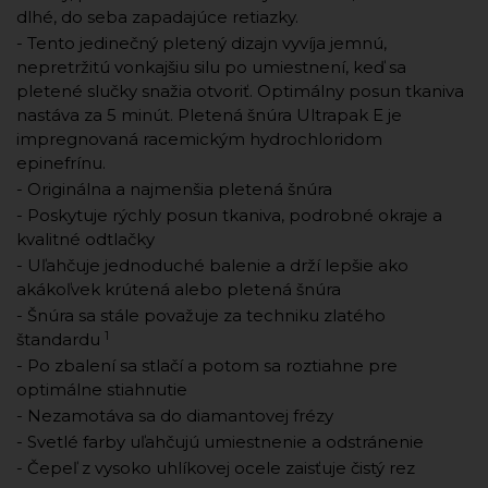
dlhé, do seba zapadajúce retiazky.
- Tento jedinečný pletený dizajn vyvíja jemnú,
nepretržitú vonkajšiu silu po umiestnení, keď sa
pletené slučky snažia otvoriť. Optimálny posun tkaniva
nastáva za 5 minút. Pletená šnúra Ultrapak E je
impregnovaná racemickým hydrochloridom
epinefrínu.
- Originálna a najmenšia pletená šnúra
- Poskytuje rýchly posun tkaniva, podrobné okraje a
kvalitné odtlačky
- Uľahčuje jednoduché balenie a drží lepšie ako
akákoľvek krútená alebo pletená šnúra
- Šnúra sa stále považuje za techniku ​​zlatého
1
štandardu
- Po zbalení sa stlačí a potom sa roztiahne pre
optimálne stiahnutie
- Nezamotáva sa do diamantovej frézy
- Svetlé farby uľahčujú umiestnenie a odstránenie
- Čepeľ z vysoko uhlíkovej ocele zaisťuje čistý rez