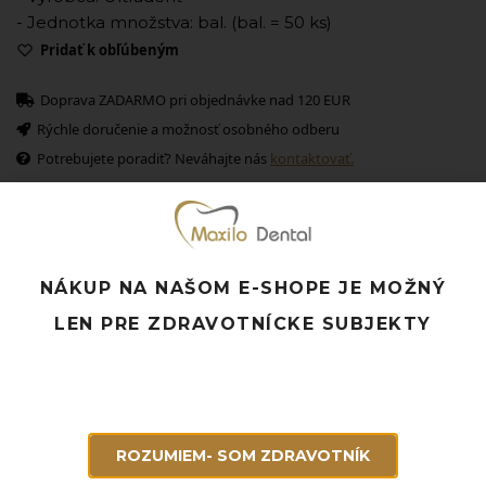
- Jednotka množstva: bal. (bal. = 50 ks)
Pridať k obľúbeným
Doprava ZADARMO pri objednávke nad 120 EUR
Rýchle doručenie a možnosť osobného odberu
Potrebujete poradiť? Neváhajte nás
kontaktovať.
Súvisiace produkty
NÁKUP NA NAŠOM E-SHOPE JE MOŽNÝ
LEN PRE ZDRAVOTNÍCKE SUBJEKTY
ROZUMIEM- SOM ZDRAVOTNÍK