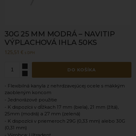
30G 25 MM MODRÁ – NAVITIP
VÝPLACHOVÁ IHLA 50KS
125,51
€
s DPH
DO KOŠÍKA
- Flexibilná kanyla z nehrdzavejúcej ocele s mäkkým
zaobleným koncom
- Jednorázové použitie
- K dispozícii v dĺžkach 17 mm (biela), 21 mm (žltá),
25mm (modrá) a 27 mm (zelená)
- K dispozícii v priemeroch 29G (0,33 mm) alebo 30G
(0,31 mm)
- Výrobca: Ultradent