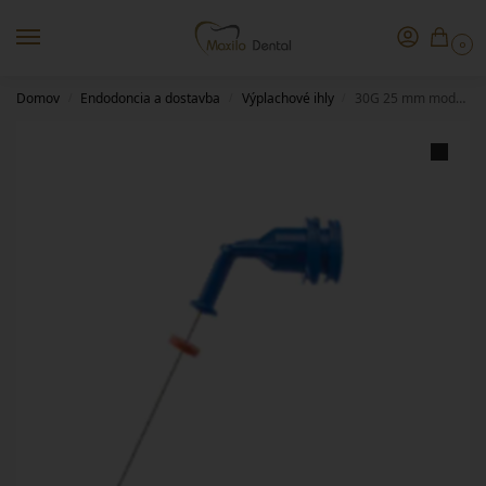
0
Domov
Endodoncia a dostavba
Výplachové ihly
30G 25 mm modrá – NaviTip výplachová ihla 50ks
/
/
/