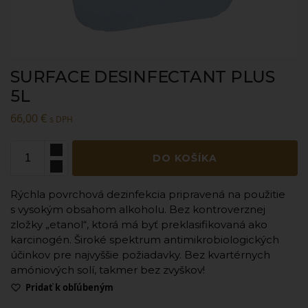
SURFACE DESINFECTANT PLUS
5L
66,00
€
s DPH
DO KOŠÍKA
Rýchla povrchová dezinfekcia pripravená na použitie
s vysokým obsahom alkoholu. Bez kontroverznej
zložky „etanol“, ktorá má byť preklasifikovaná ako
karcinogén. Široké spektrum antimikrobiologických
účinkov pre najvyššie požiadavky. Bez kvartérnych
amóniových solí, takmer bez zvyškov!
Pridať k obľúbeným