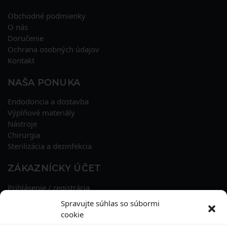
Obchodné podmienky
O nás
Doručenie
Ochrana osobných údajov
Kontakt
NAŠA PONUKA
Endodoncia a dostavba
Výplňové materiály
Nástroje
Chirurgia
Sterilizácia a dezinfekcia
ZÁKAZNÍCKY ÚČET
Prihlásenie / registrácia
Obnova hesla
Spravujte súhlas so súbormi
Osobné údaje
cookie
Adresy