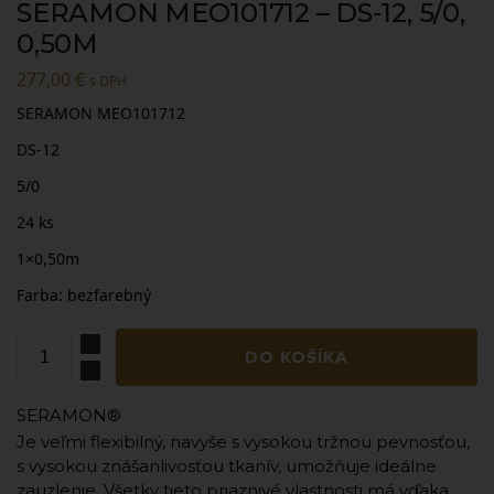
SERAMON MEO101712 – DS-12, 5/0,
0,50M
277,00
€
s DPH
SERAMON MEO101712
DS-12
5/0
24 ks
1×0,50m
Farba: bezfarebný
DO KOŠÍKA
SERAMON®
Je veľmi flexibilný, navyše s vysokou tržnou pevnosťou,
s vysokou znášanlivosťou tkanív, umožňuje ideálne
zauzlenie. Všetky tieto priaznivé vlastnosti má vďaka