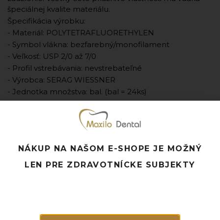
špeciálnej kvalite materiálu.
Špecifikácia výrobku:
- Materiál: POLYTETRAFLUORETHYLEN
- Symbol vlákna: bezfarebný/monofilament
- Veľkosť: USP 2/0 až 7/0
- Profil vstrebávania: nevstrebateľné
- Výrobca: SERAG WIESSNER
- Jednotka množstva: bal. (bal = 24ks)
Pridať k obľúbeným
Doprava ZADARMO pri objednávke nad 120 EUR
Rýchle doručenie a možnosť osobného odberu
NÁKUP NA NAŠOM E-SHOPE JE MOŽNÝ
Potrebujete poradiť? Neváhajte nás
kontaktovať.
LEN PRE ZDRAVOTNÍCKE SUBJEKTY
Súvisiace produkty