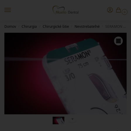
0
Domov
Chirurgia
Chirurgické šitie
Nevstrebateľné
SERAMON MEO101712 – DS-12, 5/0, 0,50m
/
/
/
/