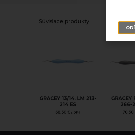
Súvisiace produkty
ODÍ
GRACEY 13/14, LM 213-
GRACEY 
214 ES
266-
68,50
€
70,50
s DPH