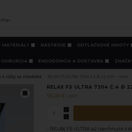
 MATERIÁLY
NÁSTROJE
ODTLAČKOVÉ HMOTY
CHIRURGIA
ENDODONCIA A DOSTAVBA
ZNAČK
a a rúčky na zrkadielka
RELAX FS ULTRA 7304 č.4 Ø 22 mm – mint
/
RELAX FS ULTRA 7304 Č.4 Ø 2
55,00
€
s DPH
- RELAX FS ULTRA sú navrhnuté s d