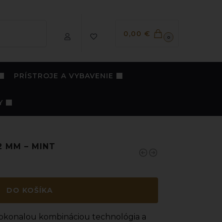
Vyhľadávanie
0,00
€
0
PRÍSTROJE A VYBAVENIE
Y
2 MM – MINT
DO KOŠÍKA
okonalou kombináciou technológia a