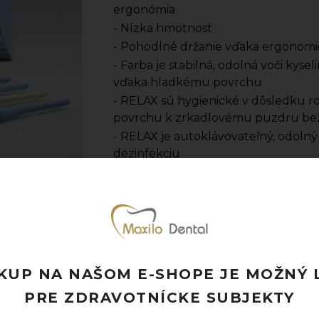
ergonómia
- Nízka hmotnosť
- Pohodlné držanie vďaka ergonom
- Farba je stabilná, odolná voči kyse
vďaka hladkému povrchu
- RELAX sú hygienické v dôsledku 
povrchu k zrkadlovému puzdru be
- RELAX je autoklávovateľný, odolný
dezinfekciu
- Výrobca: HAHNENKRATT
- Jednotka množstva: bal. (1 bal. = 10
Pridať k obľúbeným
Doprava ZADARMO pri objednávke nad
Rýchle doručenie a možnosť osobného 
KUP NA NAŠOM E-SHOPE JE MOŽNÝ 
Potrebujete poradiť? Neváhajte nás
kon
PRE ZDRAVOTNÍCKE SUBJEKTY