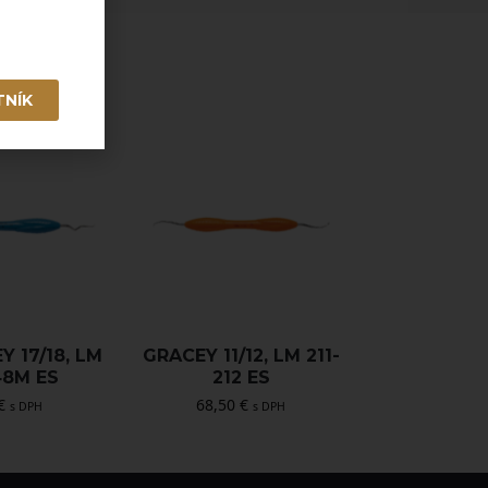
TNÍK
Y 17/18, LM
GRACEY 11/12, LM 211-
48M ES
212 ES
€
68,50
€
s DPH
s DPH