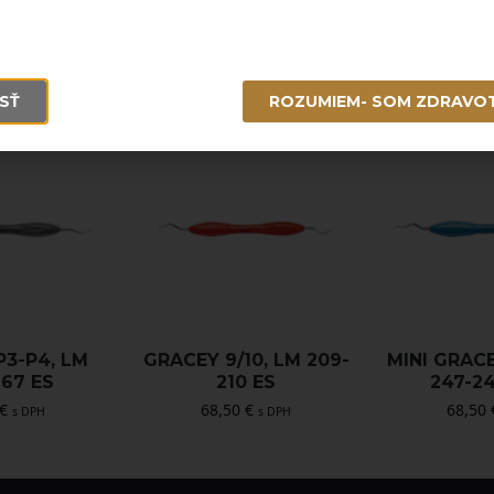
SŤ
ROZUMIEM- SOM ZDRAVO
P3-P4, LM
GRACEY 9/10, LM 209-
MINI GRACE
267 ES
210 ES
247-2
€
68,50
€
68,50
s DPH
s DPH