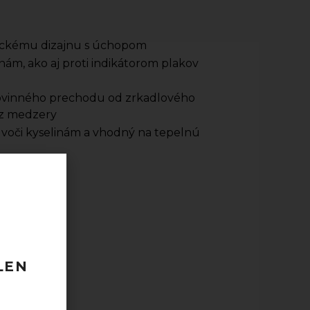
ickému dizajnu s úchopom
linám, ako aj proti indikátorom plakov
rovinného prechodu od zrkadlového
z medzery
 voči kyselinám a vhodný na tepelnú
 ks)
 120 EUR
odberu
LEN
taktovať.