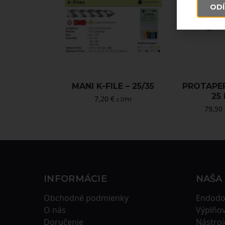
ODÍ
MANI K-FILE – 25/35
PROTAPE
25
7,20
€
s DPH
79,50
INFORMÁCIE
NAŠA
Obchodné podmienky
Endodo
O nás
Výplňov
Doručenie
Nástroj