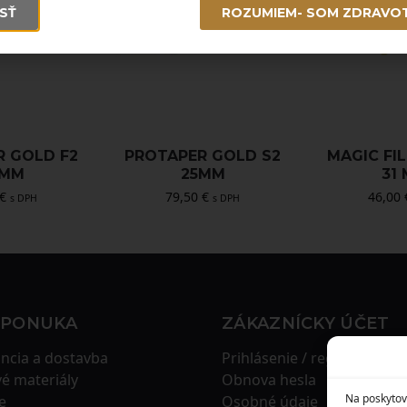
SŤ
ROZUMIEM- SOM ZDRAVO
R GOLD F2
PROTAPER GOLD S2
MAGIC FIL
 MM
25MM
31
€
79,50
€
46,00
s DPH
s DPH
 PONUKA
ZÁKAZNÍCKY ÚČET
ncia a dostavba
Prihlásenie / registrácia
é materiály
Obnova hesla
Na poskytov
e
Osobné údaje