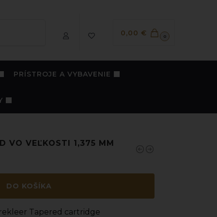
Vyhľadávanie
0,00
€
0
PRÍSTROJE A VYBAVENIE
Y
D VO VEĽKOSTI 1,375 MM
DO KOŠÍKA
brekleer Tapered cartridge