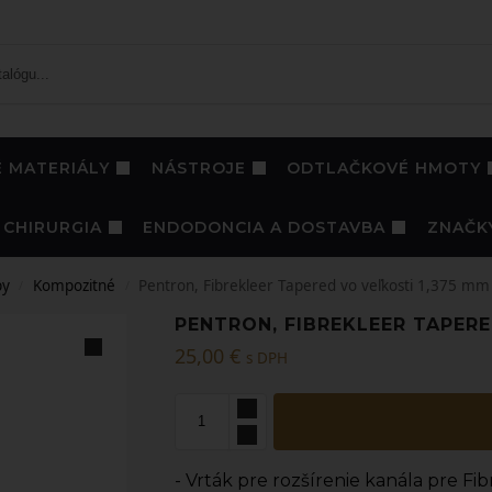
 MATERIÁLY
NÁSTROJE
ODTLAČKOVÉ HMOTY
CHIRURGIA
ENDODONCIA A DOSTAVBA
ZNAČK
py
Kompozitné
Pentron, Fibrekleer Tapered vo veľkosti 1,375 mm
/
/
PENTRON, FIBREKLEER TAPERE
25,00
€
s DPH
- Vrták pre rozšírenie kanála pre Fi