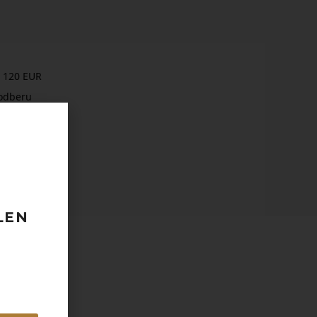
 120 EUR
odberu
taktovať.
LEN