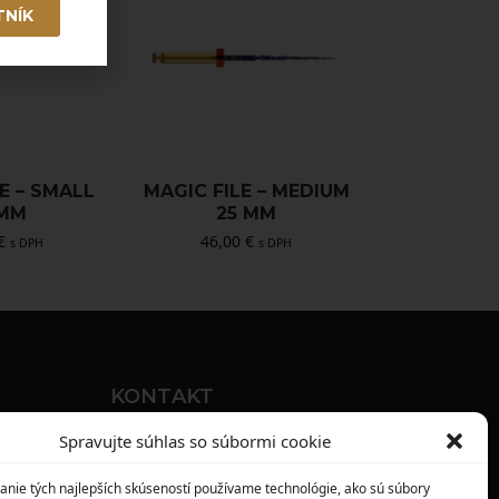
TNÍK
E – SMALL
MAGIC FILE – MEDIUM
 MM
25 MM
€
46,00
€
s DPH
s DPH
KONTAKT
MAXILO DENTAL, s. r. o.
Spravujte súhlas so súbormi cookie
Seredská 3914/47,
anie tých najlepších skúseností používame technológie, ako sú súbory
917 05 Trnava