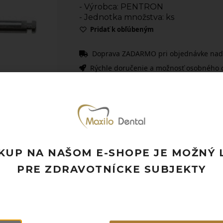
- Výrobca: PENTRON
- Jednotka množstva: ks
Pridať k obľúbeným
Doprava ZADARMO pri objednávke nad
Rýchle doručenie a možnosť osobného 
Potrebujete poradiť? Neváhajte nás
kon
KUP NA NAŠOM E-SHOPE JE MOŽNÝ 
PRE ZDRAVOTNÍCKE SUBJEKTY