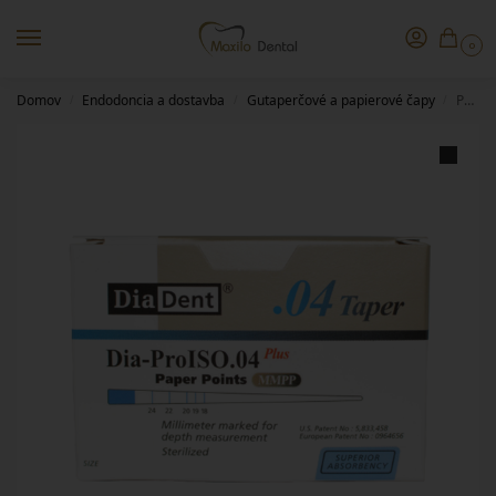
0
Domov
Endodoncia a dostavba
Gutaperčové a papierové čapy
Papierové čapy 04/70 DiaDent
/
/
/