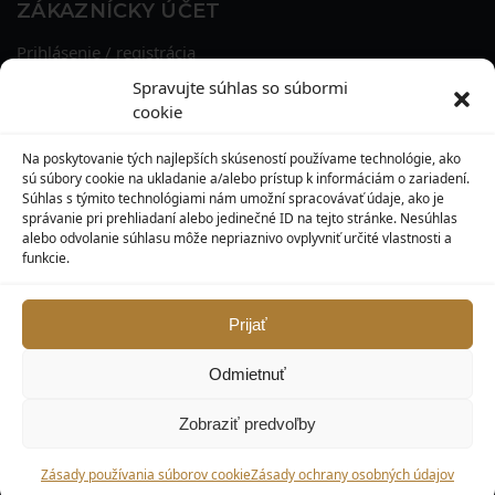
ZÁKAZNÍCKY ÚČET
Prihlásenie / registrácia
Obnova hesla
Spravujte súhlas so súbormi
Osobné údaje
cookie
Adresy
História objednávok
Na poskytovanie tých najlepších skúseností používame technológie, ako
Zľavové kupóny
sú súbory cookie na ukladanie a/alebo prístup k informáciám o zariadení.
Súhlas s týmito technológiami nám umožní spracovávať údaje, ako je
správanie pri prehliadaní alebo jedinečné ID na tejto stránke. Nesúhlas
KONTAKT
alebo odvolanie súhlasu môže nepriaznivo ovplyvniť určité vlastnosti a
funkcie.
MAXILO DENTAL, s. r. o.
Seredská 3914/47,
917 05 Trnava
Prijať
info@maxilodental.sk
Odmietnuť
0948 101 067
0918 814 821
Zobraziť predvoľby
© Maxilodental.sk 2026.
Zásady používania súborov cookie
Zásady ochrany osobných údajov