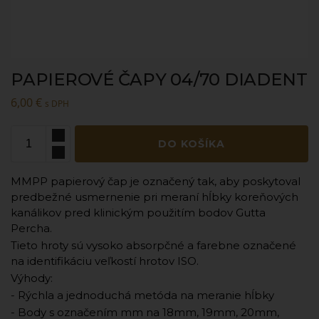
PAPIEROVÉ ČAPY 04/70 DIADENT
6,00
€
s DPH
DO KOŠÍKA
MMPP papierový čap je označený tak, aby poskytoval
predbežné usmernenie pri meraní hĺbky koreňových
kanálikov pred klinickým použitím bodov Gutta
Percha.
Tieto hroty sú vysoko absorpčné a farebne označené
na identifikáciu veľkostí hrotov ISO.
Výhody:
- Rýchla a jednoduchá metóda na meranie hĺbky
- Body s označením mm na 18mm, 19mm, 20mm,