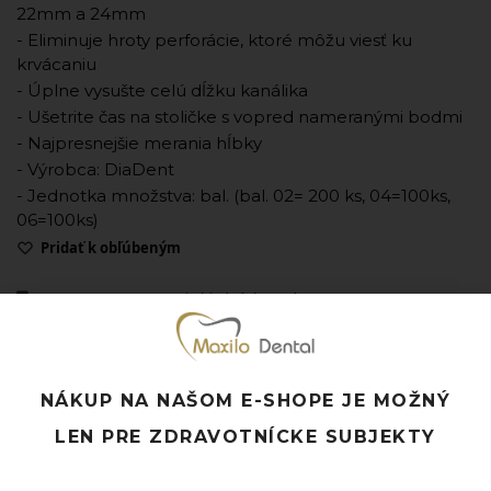
22mm a 24mm
- Eliminuje hroty perforácie, ktoré môžu viesť ku
krvácaniu
- Úplne vysušte celú dĺžku kanálika
- Ušetrite čas na stoličke s vopred nameranými bodmi
- Najpresnejšie merania hĺbky
- Výrobca: DiaDent
- Jednotka množstva: bal. (bal. 02= 200 ks, 04=100ks,
06=100ks)
Pridať k obľúbeným
Doprava ZADARMO pri objednávke nad 120 EUR
Rýchle doručenie a možnosť osobného odberu
Potrebujete poradiť? Neváhajte nás
kontaktovať.
NÁKUP NA NAŠOM E-SHOPE JE MOŽNÝ
LEN PRE ZDRAVOTNÍCKE SUBJEKTY
Súvisiace produkty