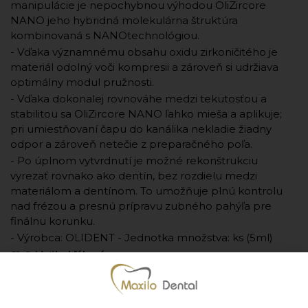
manipulácie je nepochybnou výhodou OliZircore
NANO jeho hybridná molekulárna štruktúra
kombinovaná s NANOtechnológiou.
- Vďaka významnému obsahu oxidu zirkoničitého je
materiál odolný voči kompresii a zároveň si udržiava
optimálny modul pružnosti.
- Vďaka dokonalej rovnováhe medzi tekutosťou a
stabilitou sa OliZircore NANO ľahko mieša a aplikuje;
pri umiestňovaní čapu do kanálika nekladie žiadny
odpor a zároveň netečie z preparačného poľa.
- Po úplnom vytvrdnutí je možné rekonštrukciu
vyrezať rovnako ako dentín, bez rozdielu medzi
materiálom a dentínom. To umožňuje plnú kontrolu
nad frézou a presnú prípravu zubného pahýľa pre
finálnu korunku.
- Výrobca: OLIDENT - Jednotka množstva: ks (5ml)
Pridať k obľúbeným
Iba 6 ks skladom