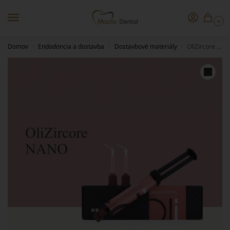
0
Domov
Endodoncia a dostavba
Dostavbové materiály
OliZircore Nano dual-curing composite material with nano tech for core build-up5ml +mixing tips, A3
/
/
/