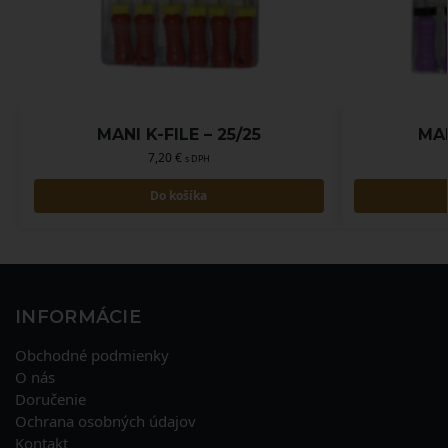
MANI K-FILE – 25/25
MAN
7,20
€
s DPH
Do košíka
INFORMÁCIE
Obchodné podmienky
O nás
Doručenie
Ochrana osobných údajov
Kontakt