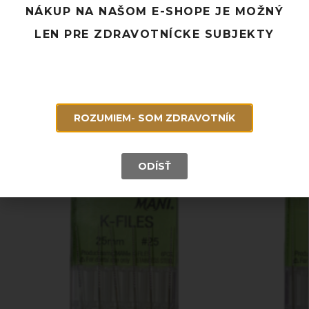
NÁKUP NA NAŠOM E-SHOPE JE MOŽNÝ
Doprava ZADARMO pri objednávke nad 120 EUR
LEN PRE ZDRAVOTNÍCKE SUBJEKTY
Rýchle doručenie a možnosť osobného odberu
Potrebujete poradiť? Neváhajte nás
kontaktovať.
ROZUMIEM- SOM ZDRAVOTNÍK
Súvisiace produkty
ODÍSŤ