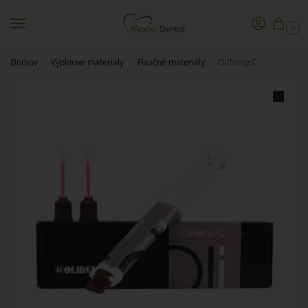
0
Domov
Vyplnove materialy
Fixačné materiály
OliTemp C
/
/
/