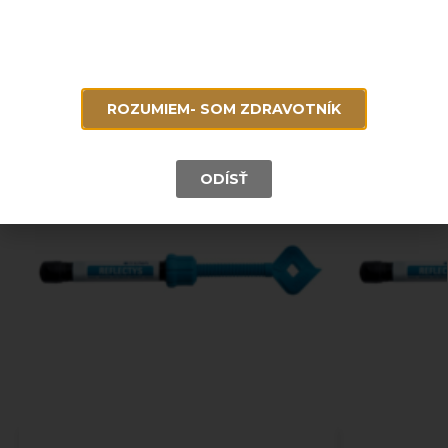
Súvisiace produkty
ROZUMIEM- SOM ZDRAVOTNÍK
ODÍSŤ