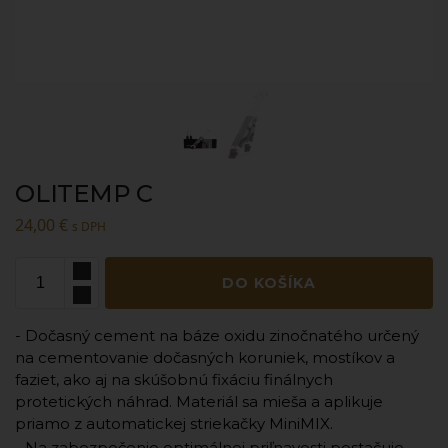
OLITEMP C
24,00
€
s DPH
DO KOŠÍKA
- Dočasný cement na báze oxidu zinočnatého určený
na cementovanie dočasných koruniek, mostíkov a
faziet, ako aj na skúšobnú fixáciu finálnych
protetických náhrad. Materiál sa mieša a aplikuje
priamo z automatickej striekačky MiniMIX.
- Na zabezpečenie optimálnej priľnavosti postačuje