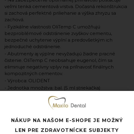
veľmi tenká cementová vrstva. Dočasná rekonštrukcia
si zachová perfektné priliehanie a výška zhryzu sa
zachová.
- Fyzikálne vlastnosti OliTemp C umožňujú
bezproblémové odstránenie zvyškov cementu,
bezpečné uchytenie výplní a predovšetkým ich
jednoduché odstránenie.
- Abutmenty aj výplne nevyžadujú žiadne pracné
čistenie. OliTemp C neobsahuje eugenol, čím sa
eliminuje negatívny vplyv na priľnavosť finálnych
kompozitných cementov.
- Výrobca: OLIDENT
- Jednotka množstva: bal. (5 ml striekačka)
Pridať k obľúbeným
Doprava ZADARMO pri objednávke nad 120 EUR
Rýchle doručenie a možnosť osobného odberu
NÁKUP NA NAŠOM E-SHOPE JE MOŽNÝ
Potrebujete poradiť? Neváhajte nás
kontaktovať.
LEN PRE ZDRAVOTNÍCKE SUBJEKTY