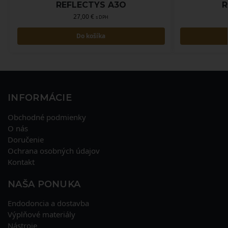
REFLECTYS A3O
R
27,00
€
s DPH
Do košíka
INFORMÁCIE
Obchodné podmienky
O nás
Doručenie
Ochrana osobných údajov
Kontakt
NAŠA PONUKA
Endodoncia a dostavba
Výplňové materiály
Nástroje