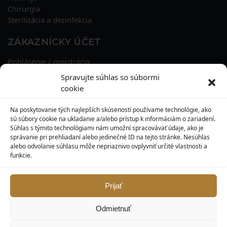
Chirurgia
Sterilizácia a dezinfekcia
ZÁKAZNÍCKY ÚČET
Prihlásenie / registrácia
Obnova hesla
Spravujte súhlas so súbormi
Osobné údaje
cookie
Adresy
História objednávok
Na poskytovanie tých najlepších skúseností používame technológie, ako
Zľavové kupóny
sú súbory cookie na ukladanie a/alebo prístup k informáciám o zariadení.
Súhlas s týmito technológiami nám umožní spracovávať údaje, ako je
správanie pri prehliadaní alebo jedinečné ID na tejto stránke. Nesúhlas
KONTAKT
alebo odvolanie súhlasu môže nepriaznivo ovplyvniť určité vlastnosti a
funkcie.
MAXILO DENTAL, s. r. o.
Seredská 3914/47,
917 05 Trnava
Prijať
info@maxilodental.sk
Odmietnuť
0948 101 067
0918 814 821