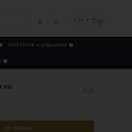
Vyhľadávanie
0,00
€
0
PRÍSTROJE A VYBAVENIE
Y
M XSI
DO KOŠÍKA