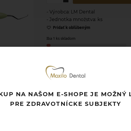
- Výrobca: LM Dental
- Jednotka množstva: ks
Pridať k obľúbeným
Iba 1 ks skladom
Doprava ZADARMO pri objednávke nad
Rýchle doručenie a možnosť osobného 
Potrebujete poradiť? Neváhajte nás
kon
KUP NA NAŠOM E-SHOPE JE MOŽNÝ 
PRE ZDRAVOTNÍCKE SUBJEKTY