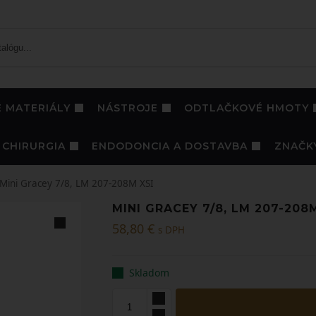
 MATERIÁLY
NÁSTROJE
ODTLAČKOVÉ HMOTY
CHIRURGIA
ENDODONCIA A DOSTAVBA
ZNAČK
Mini Gracey 7/8, LM 207-208M XSI
MINI GRACEY 7/8, LM 207-208
58,80
€
s DPH
Skladom