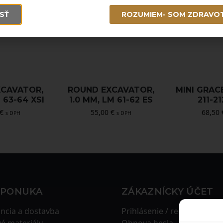
SŤ
ROZUMIEM- SOM ZDRAVO
XCAVATOR,
ROUND EXCAVATOR,
MINI GRACE
M 63-64 XSI
1.0 MM, LM 61-62 ES
211-2
€
55,00
€
68,50
s DPH
s DPH
 PONUKA
ZÁKAZNÍCKY ÚČET
ncia a dostavba
Prihlásenie / registrácia
é materiály
Obnova hesla