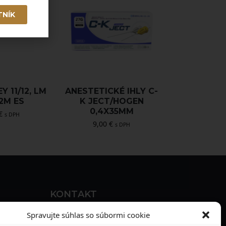
TNÍK
Y 11/12, LM
ANESTETICKÉ IHLY C-
12M ES
K JECT/HOGEN
0,4X35MM
€
s DPH
9,00
€
s DPH
KONTAKT
MAXILO DENTAL, s. r. o.
Spravujte súhlas so súbormi cookie
Seredská 3914/47,