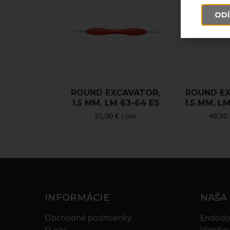
ODÍ
ROUND EXCAVATOR,
ROUND E
1.5 MM, LM 63-64 ES
1.5 MM, L
55,00
€
49,50
s DPH
INFORMÁCIE
NAŠA
Obchodné podmienky
Endodo
O nás
Výplňov