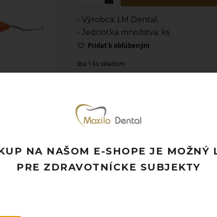
- Výrobca: LM Dental
- Jednotka množstva: ks
Pridať k obľúbeným
Iba 1 ks skladom
Doprava ZADARMO pri objednávke nad
Rýchle doručenie a možnosť osobného 
Potrebujete poradiť? Neváhajte nás
kon
KUP NA NAŠOM E-SHOPE JE MOŽNÝ 
PRE ZDRAVOTNÍCKE SUBJEKTY