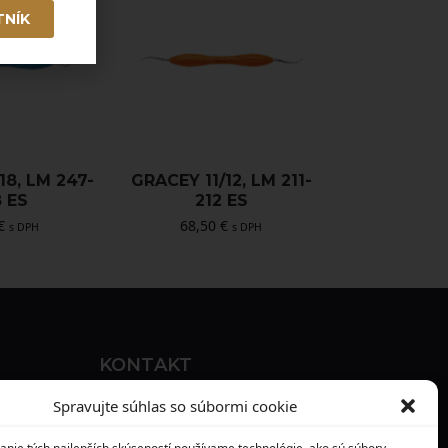
TNÍK
18, LM 247-
GRACEY 11/12, LM 211-
 ES
212 ES
€
68,50
€
s DPH
s DPH
KONTAKT
MAXILO DENTAL, s. r. o.
Spravujte súhlas so súbormi cookie
Seredská 3914/47,