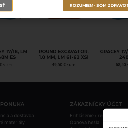
SŤ
ROZUMIEM- SOM ZDRAVO
Y 17/18, LM
ROUND EXCAVATOR,
GRACEY 17/
48M ES
1.0 MM, LM 61-62 XSI
248
€
49,50
€
68,50
s DPH
s DPH
 PONUKA
ZÁKAZNÍCKY ÚČET
ncia a dostavba
Prihlásenie / registrácia
é materiály
Obnova hesla