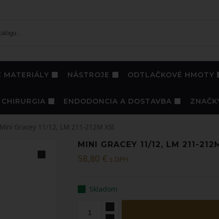
 MATERIÁLY
NÁSTROJE
ODTLAČKOVÉ HMOTY
CHIRURGIA
ENDODONCIA A DOSTAVBA
ZNAČK
Mini Gracey 11/12, LM 211-212M XSI
MINI GRACEY 11/12, LM 211-212
58,80
€
s DPH
Skladom