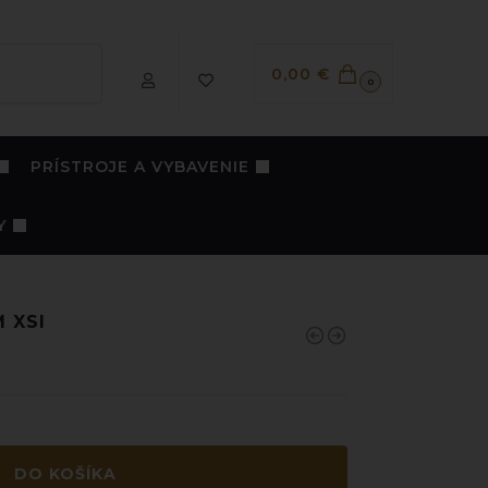
Vyhľadávanie
0,00
€
0
PRÍSTROJE A VYBAVENIE
Y
M XSI
DO KOŠÍKA