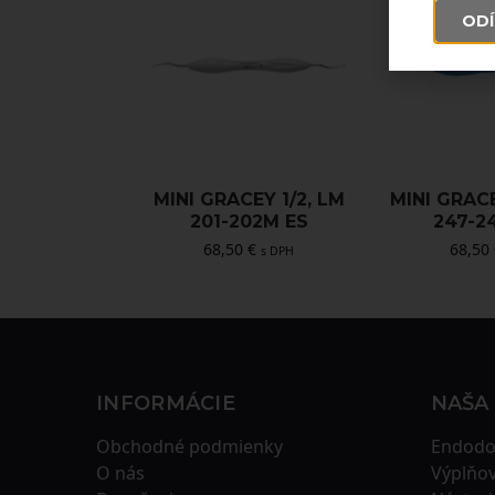
ODÍ
MINI GRACEY 1/2, LM
MINI GRACE
201-202M ES
247-2
68,50
€
68,50
s DPH
INFORMÁCIE
NAŠA
Obchodné podmienky
Endodo
O nás
Výplňov