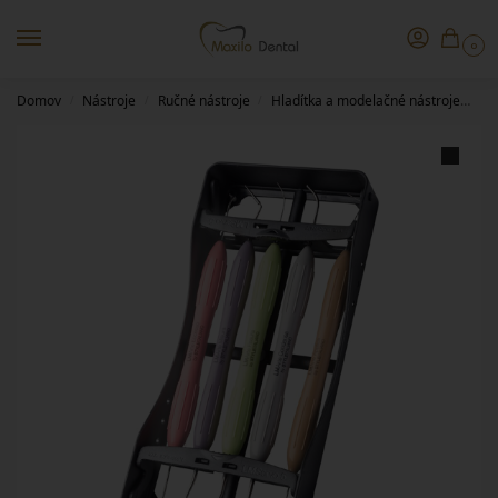
0
Domov
Nástroje
Ručné nástroje
Hladítka a modelačné nástroje
LM
/
/
/