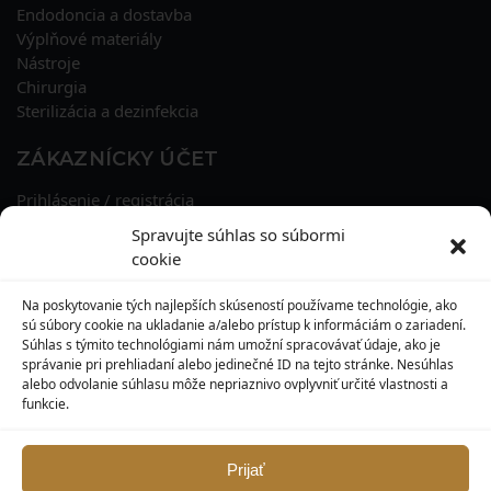
Endodoncia a dostavba
Výplňové materiály
Nástroje
Chirurgia
Sterilizácia a dezinfekcia
ZÁKAZNÍCKY ÚČET
Prihlásenie / registrácia
Obnova hesla
Spravujte súhlas so súbormi
Osobné údaje
cookie
Adresy
História objednávok
Na poskytovanie tých najlepších skúseností používame technológie, ako
Zľavové kupóny
sú súbory cookie na ukladanie a/alebo prístup k informáciám o zariadení.
Súhlas s týmito technológiami nám umožní spracovávať údaje, ako je
správanie pri prehliadaní alebo jedinečné ID na tejto stránke. Nesúhlas
KONTAKT
alebo odvolanie súhlasu môže nepriaznivo ovplyvniť určité vlastnosti a
funkcie.
MAXILO DENTAL, s. r. o.
Seredská 3914/47,
917 05 Trnava
Prijať