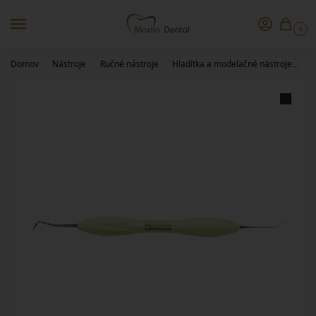
0
Domov
Nástroje
Ručné nástroje
Hladítka a modelačné nástroje
LM
/
/
/