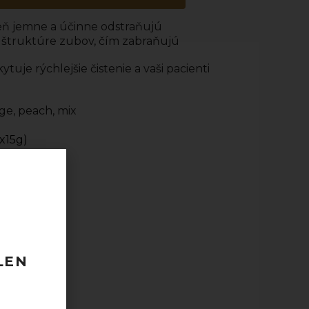
eň jemne a účinne odstraňujú
 štruktúre zubov, čím zabraňujú
uje rýchlejšie čistenie a vaši pacienti
nge, peach, mix
0x15g)
 120 EUR
odberu
LEN
taktovať.