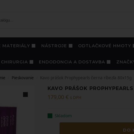
 MATERIÁLY
NÁSTROJE
ODTLAČKOVÉ HMOTY
CHIRURGIA
ENDODONCIA A DOSTAVBA
ZNAČK
nie
Pieskovanie
Kavo prášok Prophypearls čierna ríbezľa 80x15g
/
/
KAVO PRÁŠOK PROPHYPEARLS 
179,00
€
s DPH
Skladom
DO 