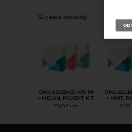
Súvisiace produkty
ODÍ
OPALESCENCE 10% PF
OPALESCE
– MELON, PACIENT KIT
– MINT, P
95,00
€
95,00
s DPH