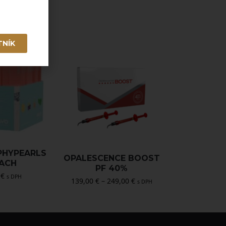
TNÍK
PHYPEARLS
OPALESCENCE BOOST
EACH
PF 40%
0
€
s DPH
139,00
€
–
249,00
€
s DPH