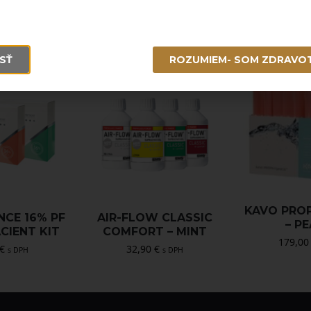
SŤ
ROZUMIEM- SOM ZDRAVO
KAVO PRO
NCE 16% PF
AIR-FLOW CLASSIC
– P
ACIENT KIT
COMFORT – MINT
179,0
€
32,90
€
s DPH
s DPH