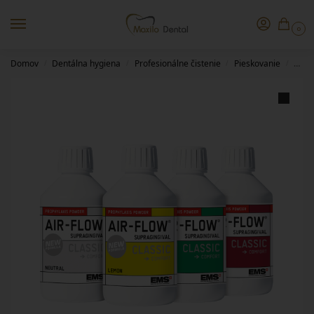
0
Domov
Dentálna hygiena
Profesionálne čistenie
Pieskovanie
AIR-
/
/
/
/