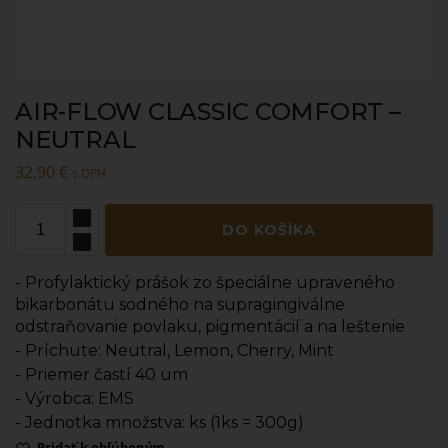
AIR-FLOW CLASSIC COMFORT –
NEUTRAL
32,90
€
s DPH
DO KOŠÍKA
- Profylaktický prášok zo špeciálne upraveného
bikarbonátu sodného na supragingiválne
odstraňovanie povlaku, pigmentácií a na leštenie
- Príchute: Neutral, Lemon, Cherry, Mint
- Priemer častí 40 um
- Výrobca: EMS
- Jednotka množstva: ks (1ks = 300g)
Pridať k obľúbeným