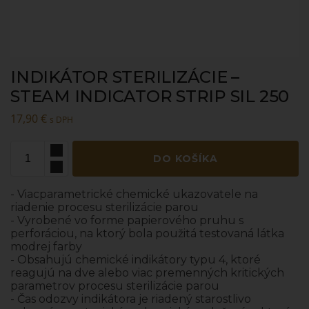
INDIKÁTOR STERILIZÁCIE –
STEAM INDICATOR STRIP SIL 250
17,90
€
s DPH
DO KOŠÍKA
- Viacparametrické chemické ukazovatele na
riadenie procesu sterilizácie parou
- Vyrobené vo forme papierového pruhu s
perforáciou, na ktorý bola použitá testovaná látka
modrej farby
- Obsahujú chemické indikátory typu 4, ktoré
reagujú na dve alebo viac premenných kritických
parametrov procesu sterilizácie parou
- Čas odozvy indikátora je riadený starostlivo