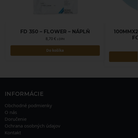
FD 350 – FLOWER – NÁPLŇ
100MMX2
F
8,70
€
s DPH
Do košíka
INFORMÁCIE
Obchodné podmienky
O nás
Doručenie
Ochrana osobných údajov
Kontakt