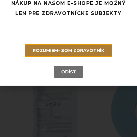
Doprava ZADARMO pri objednávke nad 120 EUR
NÁKUP NA NAŠOM E-SHOPE JE MOŽNÝ
Rýchle doručenie a možnosť osobného odberu
LEN PRE ZDRAVOTNÍCKE SUBJEKTY
Potrebujete poradiť? Neváhajte nás
kontaktovať.
Súvisiace produkty
ROZUMIEM- SOM ZDRAVOTNÍK
ODÍSŤ