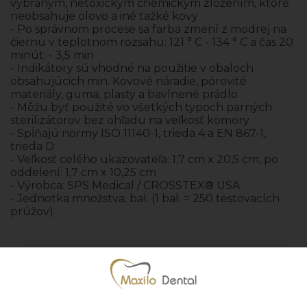
vybraným, netoxickým chemickým zložením, ktoré
neobsahuje olovo a iné ťažké kovy
- Po správnom procese sa farba zmení z modrej na
čiernu v teplotnom rozsahu: 121 ° C - 134 ° C a čas 20
minút. - 3,5 min
- Indikátory sú vhodné na použitie v obaloch
obsahujúcich min. Kovové náradie, pórovité
materiály, guma, plasty a bavlnené prádlo
- Môžu byť použité vo všetkých typoch parných
sterilizátorov bez ohľadu na veľkosť komory
- Spĺňajú normy ISO 11140-1, trieda 4 a EN 867-1,
trieda D
- Veľkosť celého ukazovateľa: 1,7 cm x 20,5 cm, po
oddelení: 1,7 cm x 10,25 cm
- Výrobca:
SPS Medical / CROSSTEX® USA
- Jednotka množstva: bal. (1 bal. = 250 testovacích
prúžov)
Pridať k obľúbeným