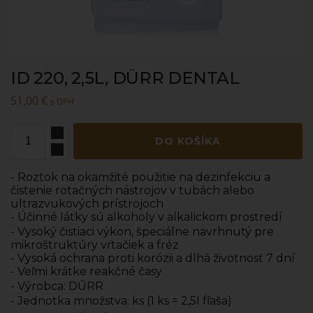
ID 220, 2,5L, DÜRR DENTAL
51,00
€
s DPH
DO KOŠÍKA
- Roztok na okamžité použitie na dezinfekciu a
čistenie rotačných nástrojov v tubách alebo
ultrazvukových prístrojoch
- Účinné látky sú alkoholy v alkalickom prostredí
- Vysoký čistiaci výkon, špeciálne navrhnutý pre
mikroštruktúry vŕtačiek a fréz
- Vysoká ochrana proti korózii a dlhá životnosť 7 dní
- Veľmi krátke reakčné časy
- Výrobca: DŰRR
- Jednotka množstva: ks (1 ks = 2,5l fľaša)