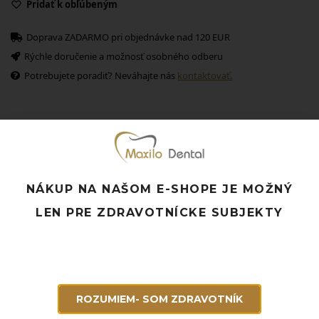
Pridať k obľúbeným
Doprava ZADARMO pri objednávke nad 120 EUR
Rýchle doručenie a možnosť osobného odberu
Potrebujete poradiť? Neváhajte nás
kontaktovať.
Súvisiace produkty
NÁKUP NA NAŠOM E-SHOPE JE MOŽNÝ
LEN PRE ZDRAVOTNÍCKE SUBJEKTY
ROZUMIEM- SOM ZDRAVOTNÍK