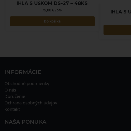
IHLA S UŠKOM DS-27 – 48KS
79,00
€
s DPH
IHLA S 
Do košíka
INFORMÁCIE
Obchodné podmienky
O nás
Doručenie
Ochrana osobných údajov
Kontakt
NAŠA PONUKA