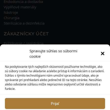
Endodoncia a dostavba
Výplňové materiály
Nástroje
Chirurgia
Sterilizácia a dezinfekcia
ZÁKAZNÍCKY ÚČET
Prihlásenie / registrácia
Obnova hesla
Spravujte súhlas so súbormi
Osobné údaje
cookie
Adresy
História objednávok
Na poskytovanie tých najlepších skúseností používame technológie, ako
Zľavové kupóny
sú súbory cookie na ukladanie a/alebo prístup k informáciám o zariadení.
Súhlas s týmito technológiami nám umožní spracovávať údaje, ako je
správanie pri prehliadaní alebo jedinečné ID na tejto stránke. Nesúhlas
KONTAKT
alebo odvolanie súhlasu môže nepriaznivo ovplyvniť určité vlastnosti a
funkcie.
MAXILO DENTAL, s. r. o.
Seredská 3914/47,
917 05 Trnava
Prijať