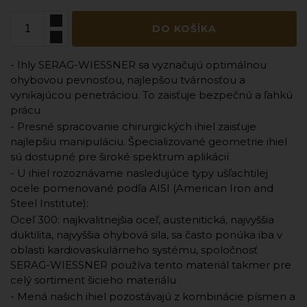
DO KOŠÍKA
- Ihly SERAG-WIESSNER sa vyznačujú optimálnou
ohybovou pevnosťou, najlepšou tvárnosťou a
vynikajúcou penetráciou. To zaisťuje bezpečnú a ľahkú
prácu
- Presné spracovanie chirurgických ihiel zaisťuje
najlepšiu manipuláciu. Špecializované geometrie ihiel
sú dostupné pre široké spektrum aplikácií
- U ihiel rozoznávame nasledujúce typy ušľachtilej
ocele pomenované podľa AISI (American Iron and
Steel Institute):
Oceľ 300: najkvalitnejšia oceľ, austenitická, najvyššia
duktilita, najvyššia ohybová sila, sa často ponúka iba v
oblasti kardiovaskulárneho systému, spoločnosť
SERAG-WIESSNER používa tento materiál takmer pre
celý sortiment šicieho materiálu
- Mená našich ihiel pozostávajú z kombinácie písmen a