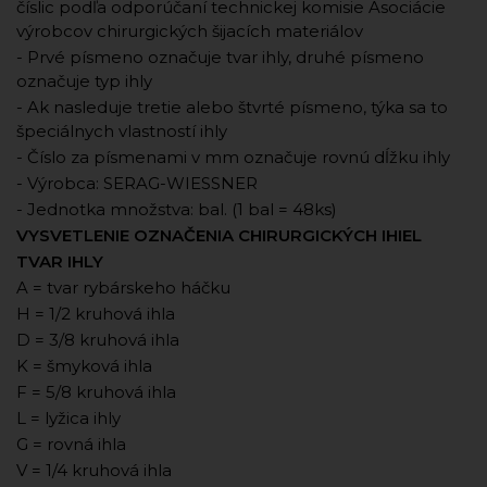
číslic podľa odporúčaní technickej komisie Asociácie
výrobcov chirurgických šijacích materiálov
- Prvé písmeno označuje tvar ihly, druhé písmeno
označuje typ ihly
- Ak nasleduje tretie alebo štvrté písmeno, týka sa to
špeciálnych vlastností ihly
- Číslo za písmenami v mm označuje rovnú dĺžku ihly
- Výrobca: SERAG-WIESSNER
- Jednotka množstva: bal. (1 bal = 48ks)
VYSVETLENIE OZNAČENIA CHIRURGICKÝCH IHIEL
TVAR IHLY
A = tvar rybárskeho háčku
H = 1/2 kruhová ihla
D = 3/8 kruhová ihla
K = šmyková ihla
F = 5/8 kruhová ihla
L = lyžica ihly
G = rovná ihla
V = 1/4 kruhová ihla