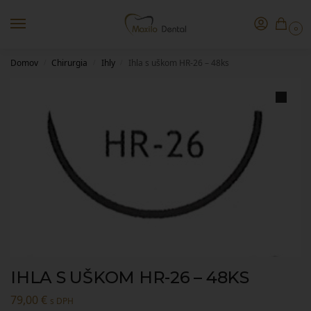
0
Domov
Chirurgia
Ihly
Ihla s uškom HR-26 – 48ks
/
/
/
IHLA S UŠKOM HR-26 – 48KS
79,00
€
s DPH