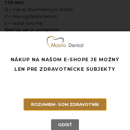
TYP IHLY
Q = ihla so štvorhranným telom
R = ihla s guľatým telom
S = rezné telo ihly
ŠPECIÁLNE VLASTNOSTI
A = asymptotická
L = špička lancety
N = tupá ihla s okrúhlym telom
S = tenký rez
NÁKUP NA NAŠOM E-SHOPE JE MOŽNÝ
SP = špachtľová ihla
LEN PRE ZDRAVOTNÍCKE SUBJEKTY
T = trokarová ihla
K = krátka vnútorná rezná hrana
F = jemná ihla
M = mikrošpica
X = extra silná
ROZUMIEM- SOM ZDRAVOTNÍK
Príklad:
DS 12
D
3/8 kruhová forma
S
celorezná ihla
ODÍSŤ
12
12 mm dlhá (v rozvinutej dĺžke)