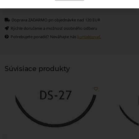
Pridať k obľúbeným
Doprava ZADARMO pri objednávke nad 120 EUR
Rýchle doručenie a možnosť osobného odberu
Potrebujete poradiť? Neváhajte nás
kontaktovať.
Súvisiace produkty