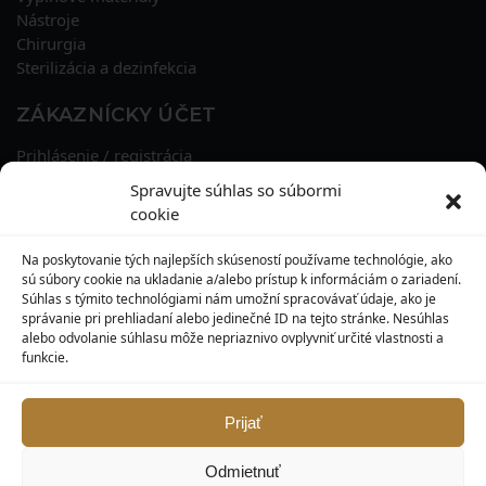
Nástroje
Chirurgia
Sterilizácia a dezinfekcia
ZÁKAZNÍCKY ÚČET
Prihlásenie / registrácia
Obnova hesla
Spravujte súhlas so súbormi
Osobné údaje
cookie
Adresy
História objednávok
Na poskytovanie tých najlepších skúseností používame technológie, ako
Zľavové kupóny
sú súbory cookie na ukladanie a/alebo prístup k informáciám o zariadení.
Súhlas s týmito technológiami nám umožní spracovávať údaje, ako je
správanie pri prehliadaní alebo jedinečné ID na tejto stránke. Nesúhlas
KONTAKT
alebo odvolanie súhlasu môže nepriaznivo ovplyvniť určité vlastnosti a
funkcie.
MAXILO DENTAL, s. r. o.
Seredská 3914/47,
917 05 Trnava
Prijať
info@maxilodental.sk
Odmietnuť
0948 101 067