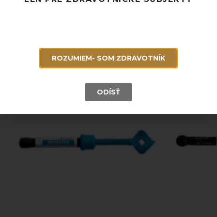
Súvisiace produkty
ROZUMIEM- SOM ZDRAVOTNÍK
ODÍSŤ