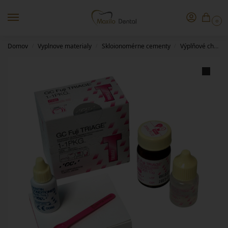
0
Domov
Vyplnove materialy
Skloionomérne cementy
Výplňové chemicky tuhnúce
/
/
/