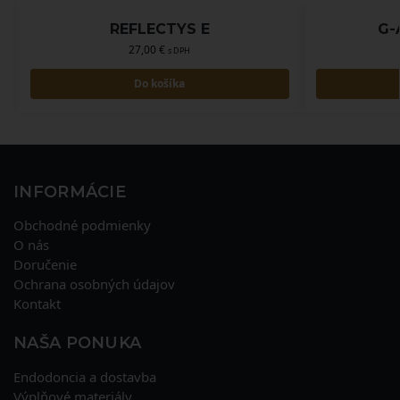
REFLECTYS E
G-
27,00
€
s DPH
Do košíka
INFORMÁCIE
Obchodné podmienky
O nás
Doručenie
Ochrana osobných údajov
Kontakt
NAŠA PONUKA
Endodoncia a dostavba
Výplňové materiály