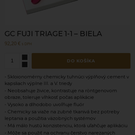
GC FUJI TRIAGE 1-1 – BIELA
92,20
€
s DPH
DO KOŠÍKA
- Skloionomérny chemicky tuhnúci výplňový cement v
kapsliach výplne III. a V. triedy
- Neobsahuje živice, kontrastuje na röntgenovom
obraze, toleruje vlhkosť počas aplikácie
- Vysoko a dlhodobo uvoľňuje fluór
- Chemicky sa viaže na zubné tkanivá bez potreby
leptania a použitia väzobných systémov
- Má málo hustú konzistenciu, ktorá uľahčuje aplikáciu
- Môže sa použiť na ochranu čerstvo narezaných