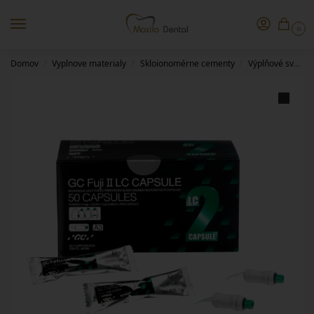
0
Domov
Vyplnove materialy
Skloionomérne cementy
Výplňové svetlom tuhnúce
/
/
/