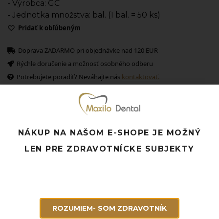
- Výrobca: GC
- Jednotka množstva: bal. (1 bal. = 50 ks)
Pridať k obľúbeným
Doprava ZADARMO pri objednávke nad 120 EUR
Rýchle doručenie a možnosť osobného odberu
Potrebujete poradiť? Neváhajte nás
kontaktovať.
Súvisiace produkty
NÁKUP NA NAŠOM E-SHOPE JE MOŽNÝ
LEN PRE ZDRAVOTNÍCKE SUBJEKTY
ROZUMIEM- SOM ZDRAVOTNÍK