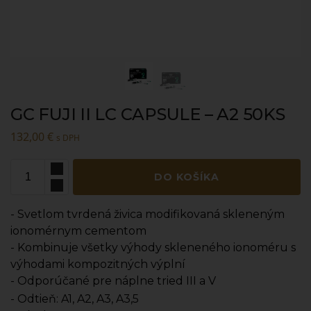
GC FUJI II LC CAPSULE – A2 50KS
132,00
€
s DPH
DO KOŠÍKA
- Svetlom tvrdená živica modifikovaná skleneným
ionomérnym cementom
- Kombinuje všetky výhody skleneného ionoméru s
výhodami kompozitných výplní
- Odporúčané pre náplne tried III a V
- Odtieň: A1, A2, A3, A3,5