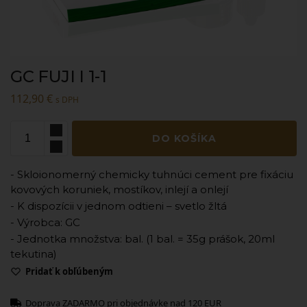
GC FUJI I 1-1
112,90
€
s DPH
DO KOŠÍKA
- Skloionomerný chemicky tuhnúci cement pre fixáciu
kovových koruniek, mostíkov, inlejí a onlejí
- K dispozícii v jednom odtieni – svetlo žltá
- Výrobca: GC
- Jednotka množstva: bal. (1 bal. = 35g prášok, 20ml
tekutina)
Pridať k obľúbeným
Doprava ZADARMO pri objednávke nad 120 EUR