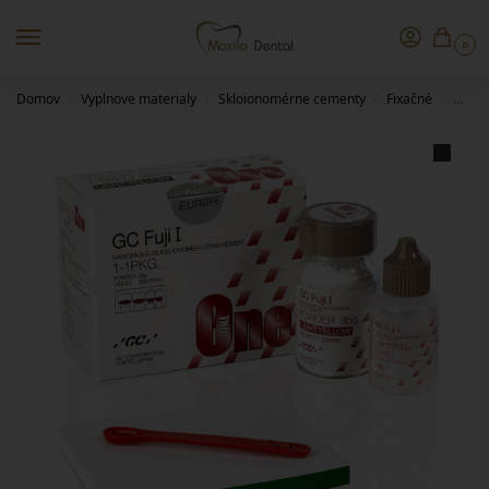
0
Domov
Vyplnove materialy
Skloionomérne cementy
Fixačné
GC Fuj
/
/
/
/