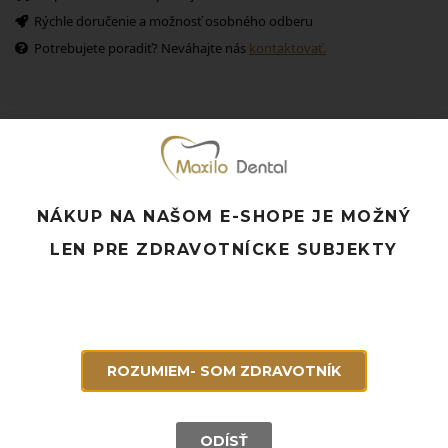
Rýchle doručenie a možnosť osobného odberu
Potrebujete poradiť? Neváhajte nás
kontaktovať.
Súvisiace produkty
NÁKUP NA NAŠOM E-SHOPE JE MOŽNÝ
LEN PRE ZDRAVOTNÍCKE SUBJEKTY
ROZUMIEM- SOM ZDRAVOTNÍK
ODÍSŤ