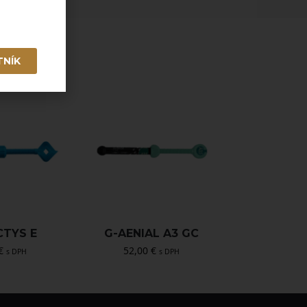
TNÍK
CTYS E
G-AENIAL A3 GC
€
52,00
€
s DPH
s DPH