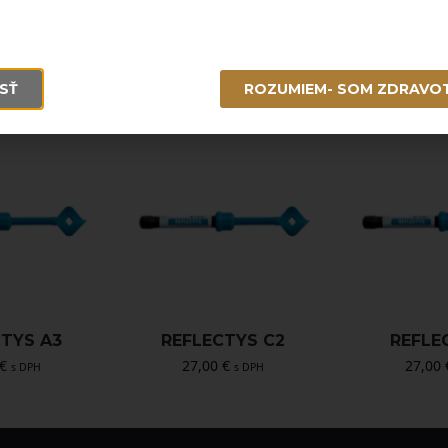
SŤ
ROZUMIEM- SOM ZDRAVO
CTYS A3
REFLECTYS C2
REFLE
€
27,00
€
27,00
s DPH
s DPH