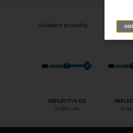
Súvisiace produkty
ODÍ
REFLECTYS D3
REFLE
27,00
€
27,00
s DPH