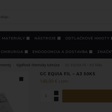
 MATERIÁLY
NÁSTROJE
ODTLAČKOVÉ HMOTY
CHIRURGIA
ENDODONCIA A DOSTAVBA
ZNAČK
ementy
Výplňové chemicky tuhnúce
GC EQUIA Fil – A3 50ks
/
/
GC EQUIA FIL – A3 50KS
148,00
€
s DPH