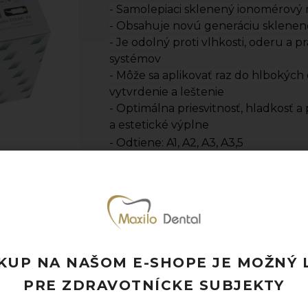
- Samolepiaci sklenený ionomérový 
- Obsahuje novú generáciu sklenen
- Je odolný proti vlhkosti, oderu a 
systémov
- Môže sa aplikovať raz do hlbokých d
vytvrdenie a leštenie
- Optimálna priesvitnosť, hladkosť a
a estetické výplne
- Odtiene: A1, A2, A3, A3,5
- Výrobca: GC
- Jednotka množstva: bal. (1 bal. = 5
Pridať k obľúbeným
Doprava ZADARMO pri objednávke nad
KUP NA NAŠOM E-SHOPE JE MOŽNÝ 
Rýchle doručenie a možnosť osobného 
PRE ZDRAVOTNÍCKE SUBJEKTY
Potrebujete poradiť? Neváhajte nás
kon