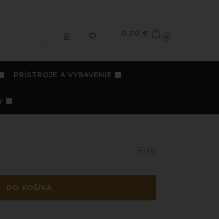
Vyhľadávanie
0,00
€
0
PRÍSTROJE A VYBAVENIE
Y
DO KOŠÍKA