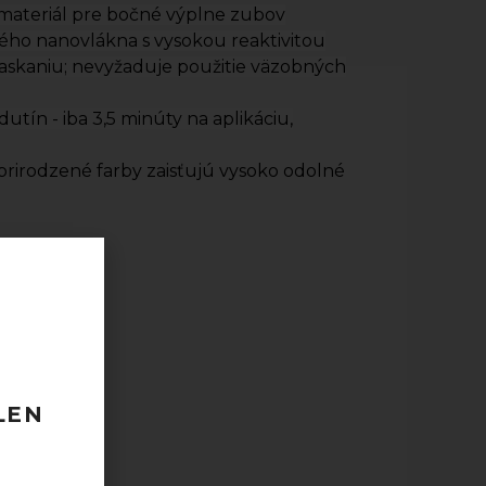
materiál pre bočné výplne zubov
ého nanovlákna s vysokou reaktivitou
praskaniu; nevyžaduje použitie väzobných
utín - iba 3,5 minúty na aplikáciu,
 prirodzené farby zaisťujú vysoko odolné
0ks kapsúl)
 120 EUR
LEN
odberu
taktovať.