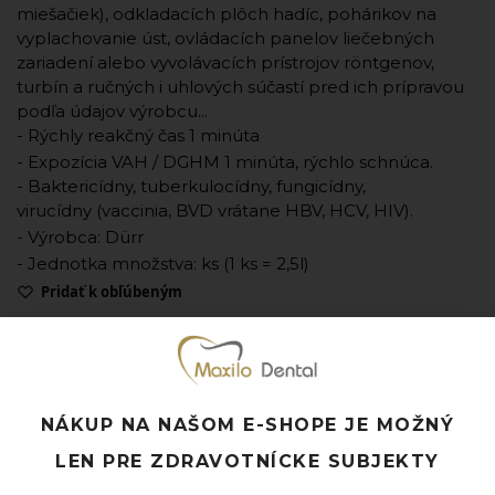
miešačiek), odkladacích plôch hadíc, pohárikov na
vyplachovanie úst, ovládacích panelov liečebných
zariadení alebo vyvolávacích prístrojov röntgenov,
turbín a ručných i uhlových súčastí pred ich prípravou
podľa údajov výrobcu...
- Rýchly reakčný čas 1 minúta
- Expozícia VAH / DGHM 1 minúta, rýchlo schnúca.
- Baktericídny, tuberkulocídny, fungicídny,
virucídny (vaccinia, BVD vrátane HBV, HCV, HIV).
- Výrobca: Dürr
- Jednotka množstva: ks (1 ks = 2,5l)
Pridať k obľúbeným
Doprava ZADARMO pri objednávke nad 120 EUR
Rýchle doručenie a možnosť osobného odberu
Potrebujete poradiť? Neváhajte nás
kontaktovať.
NÁKUP NA NAŠOM E-SHOPE JE MOŽNÝ
LEN PRE ZDRAVOTNÍCKE SUBJEKTY