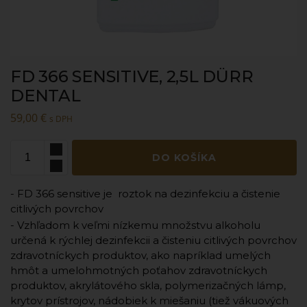
FD 366 SENSITIVE, 2,5L DÜRR
DENTAL
59,00
€
s DPH
DO KOŠÍKA
- FD 366 sensitive je roztok na dezinfekciu a čistenie
citlivých povrchov
- Vzhľadom k veľmi nízkemu množstvu alkoholu
určená k rýchlej dezinfekcii a čisteniu citlivých povrchov
zdravotníckych produktov, ako napríklad umelých
hmôt a umelohmotných poťahov zdravotníckych
produktov, akrylátového skla, polymerizačných lámp,
krytov prístrojov, nádobiek k miešaniu (tiež vákuových