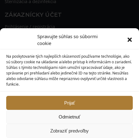
Sterilizácia a dezinfekcia
ZÁKAZNÍCKY ÚČET
Prihlásenie / registrácia
Obnova hesla
Spravujte súhlas so súbormi
Osobné údaje
cookie
Adresy
História objednávok
Na poskytovanie tých najlepších skúseností používame technológie, ako
Zľavové kupóny
sú súbory cookie na ukladanie a/alebo prístup k informáciám o zariadení.
Súhlas s týmito technológiami nám umožní spracovávať údaje, ako je
správanie pri prehliadaní alebo jedinečné ID na tejto stránke. Nesúhlas
KONTAKT
alebo odvolanie súhlasu môže nepriaznivo ovplyvniť určité vlastnosti a
funkcie.
MAXILO DENTAL, s. r. o.
Seredská 3914/47,
917 05 Trnava
Prijať
info@maxilodental.sk
Odmietnuť
0948 101 067
0918 814 821
Zobraziť predvoľby