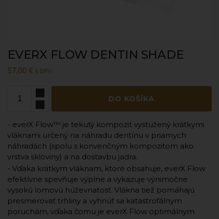
EVERX FLOW DENTIN SHADE
57,00
€
s DPH
DO KOŠÍKA
- everX Flow™ je tekutý kompozit vystužený krátkymi
vláknami určený na náhradu dentínu v priamych
náhradách (spolu s konvenčným kompozitom ako
vrstva skloviny) a na dostavbu jadra.
- Vďaka krátkym vláknam, ktoré obsahuje, everX Flow
efektívne spevňuje výplne a vykazuje výnimočne
vysokú lomovú húževnatosť. Vlákna tiež pomáhajú
presmerovať trhliny a vyhnúť sa katastrofálnym
poruchám, vďaka čomu je everX Flow optimálnym