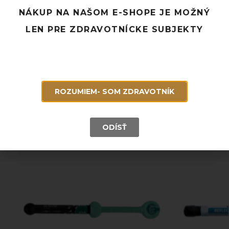
Pridať k obľúbeným
NÁKUP NA NAŠOM E-SHOPE JE MOŽNÝ
LEN PRE ZDRAVOTNÍCKE SUBJEKTY
Doprava ZADARMO pri objednávke nad 120 EUR
Rýchle doručenie a možnosť osobného odberu
Potrebujete poradiť? Neváhajte nás
kontaktovať.
ROZUMIEM- SOM ZDRAVOTNÍK
Súvisiace produkty
ODÍSŤ