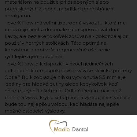
materiálom na použitie pri oslabených alebo
popraskaných zuboch, napríklad po odstránení
amalgámu.
- everX Flow má veľmi tixotropnú viskozitu, ktorá mu
umožňuje tiecť a dokonale sa prispôsobovať dnu
kavity, ale bez akéhokoľvek zosúvania - dokonca aj pri
použití v horných stoličkách. Táto optimálna
konzistencia robí vaše regeneračné ošetrenie
rýchlejšie a jednoduchšie.
- everX Flow je k dispozícii v dvoch jedinečných
odtieňoch, ktoré uspokoja všetky vaše klinické potreby.
Odtieň Bulk zobrazuje hĺbku vytvrdnutia 5,5 mm a je
ideálny pre hlboké dutiny alebo kedykoľvek, keď
chcete urýchliť ošetrenie. Odtieň Dentin max. do 2
mm, má vyššiu kryciu schopnosť a vyžaduje vrstvenie a
bude tou najlepšou voľbou, keď hľadáte najlepšie
možné estetické výsledky.
- Odtieňe: Bulk Shade, Dentin Shade
- Výrobca: GC
- Jednotka množstva: bal. (1 bal. 3,7g)