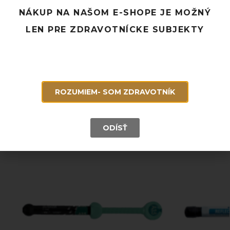
Pridať k obľúbeným
NÁKUP NA NAŠOM E-SHOPE JE MOŽNÝ
LEN PRE ZDRAVOTNÍCKE SUBJEKTY
Doprava ZADARMO pri objednávke nad 120 EUR
Rýchle doručenie a možnosť osobného odberu
Potrebujete poradiť? Neváhajte nás
kontaktovať.
ROZUMIEM- SOM ZDRAVOTNÍK
Súvisiace produkty
ODÍSŤ