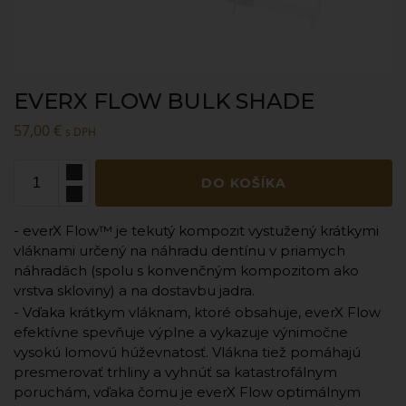
EVERX FLOW BULK SHADE
57,00
€
s DPH
DO KOŠÍKA
- everX Flow™ je tekutý kompozit vystužený krátkymi
vláknami určený na náhradu dentínu v priamych
náhradách (spolu s konvenčným kompozitom ako
vrstva skloviny) a na dostavbu jadra.
- Vďaka krátkym vláknam, ktoré obsahuje, everX Flow
efektívne spevňuje výplne a vykazuje výnimočne
vysokú lomovú húževnatosť. Vlákna tiež pomáhajú
presmerovať trhliny a vyhnúť sa katastrofálnym
poruchám, vďaka čomu je everX Flow optimálnym