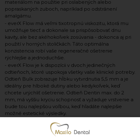
materiálom na použitie pri oslabených alebo
popraskaných zuboch, napríklad po odstránení
amalgámu.
- everX Flow má veľmi tixotropnú viskozitu, ktorá mu
umožňuje tiecť a dokonale sa prispôsobovať dnu
kavity, ale bez akéhokoľvek zosúvania - dokonca aj pri
použití v horných stoličkách. Táto optimálna
konzistencia robí vaše regeneračné ošetrenie
rýchlejšie a jednoduchšie.
- everX Flow je k dispozícii v dvoch jedinečných
odtieňoch, ktoré uspokoja všetky vaše klinické potreby.
Odtieň Bulk zobrazuje hĺbku vytvrdnutia 5,5 mm a je
ideálny pre hlboké dutiny alebo kedykoľvek, keď
chcete urýchliť ošetrenie. Odtieň Dentin max. do 2
mm, má vyššiu kryciu schopnosť a vyžaduje vrstvenie a
bude tou najlepšou voľbou, keď hľadáte najlepšie
možné estetické výsledky.
- Odtieňe: Bulk Shade, Dentin Shade
- Výrobca: GC
- Jednotka množstva: bal. (1 bal. 3,7g)