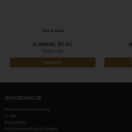
Out of stock
G-AENIAL B1 GC
R
52,00
€
s DPH
Upozorniť
INFORMÁCIE
Obchodné podmienky
O nás
Doručenie
Ochrana osobných údajov